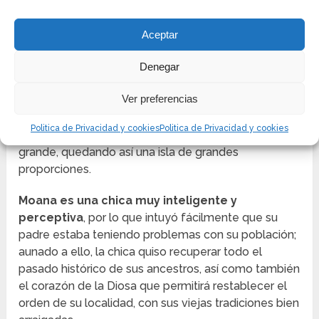
de ayudar a su padre, quien es el gobernador de la
isla.
Aceptar
La situación del lugar remite a una historia legendaria
contada por abuela Tata, sobre un hecho corrido
Denegar
alrededor de 3000 años atrás. La Diosa creadora de
Ver preferencias
la vida, de nombre Tefiti, un día se recostó para
dormir. Poco a poco, Tefiti se fue transformando en
Politica de Privacidad y cookies
Politica de Privacidad y cookies
una porción de tierra sobre el mar que se hacía más
grande, quedando así una isla de grandes
proporciones.
Moana es una chica muy inteligente y
perceptiva
, por lo que intuyó fácilmente que su
padre estaba teniendo problemas con su población;
aunado a ello, la chica quiso recuperar todo el
pasado histórico de sus ancestros, así como también
el corazón de la Diosa que permitirá restablecer el
orden de su localidad, con sus viejas tradiciones bien