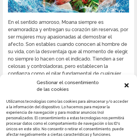
En el sentido amoroso, Moana siempre es
enamoradiza y entregan su corazón sin reservas, por
ser mujeres muy apasionadas al demostrar el
afecto. Son estables cuando conocen al hombre de
su vida, con la desventaja que al momento de elegir,
no siempre lo hacen con el indicado. Tienden a ser
celosas y controladoras, pero establecen la
confianza como el pilar fundamental de cualquier
relación.
Gestionar el consentimiento
de las cookies
ARGUMENTO
Utilizamos tecnologías como las cookies para almacenar y/o acceder
a la información del dispositivo. Lo hacemos para mejorar la
Moana es una muchacha isleña
de orígenes
experiencia de navegación y para mostrar anuncios (no)
polinésicos que se mantiene preocupada ante la
personalizados. El consentimiento a estas tecnologías nos permitirá
situación de su aldea, por la falta de atención,
procesar datos como el comportamiento de navegación o los ID's
únicos en este sitio. No consentir o retirar el consentimiento, puede
comida y de pesca. Ella por todos sus medios trata
afectar negativamente a ciertas características y funciones.