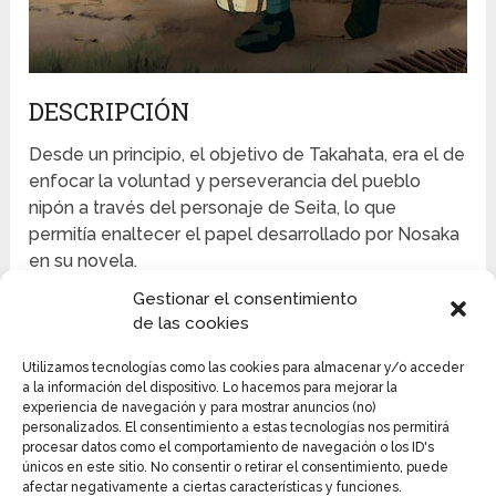
DESCRIPCIÓN
Desde un principio, el objetivo de Takahata, era el de
enfocar la voluntad y perseverancia del pueblo
nipón a través del personaje de Seita, lo que
permitía enaltecer el papel desarrollado por Nosaka
en su novela.
Gestionar el consentimiento
La película fue estrenada en Japón en 1988 con
de las cookies
objetivo de cautivar y llamar a reflexión al público
adulto, sin embargo, debido a su fuerte y arraigado
Utilizamos tecnologías como las cookies para almacenar y/o acceder
mensaje, recibió varias críticas en sus primeros días.
a la información del dispositivo. Lo hacemos para mejorar la
experiencia de navegación y para mostrar anuncios (no)
personalizados. El consentimiento a estas tecnologías nos permitirá
Esta situación empeoró un poco debido a la
procesar datos como el comportamiento de navegación o los ID's
competencia que presentaba, como por ejemplo la
únicos en este sitio. No consentir o retirar el consentimiento, puede
afectar negativamente a ciertas características y funciones.
película Mi Vecino Totoro, la cual estaba dirigida a un