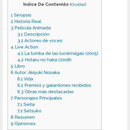
Indice De Contenido
[
Ocultar
]
1
Sinopsis
2
Historia Real
3
Película Animada
3.1
Descripción
3.2
Actores de voces
4
Live Action
4.1
La tumba de las luciérnagas (2005)
4.2
Hotaru no haka (2008)
5
Libro
6
Autor: Akiyuki Nosaka
6.1
Vida
6.2
Premios y galardones recibidos
6.3
Obras más destacadas
7
Personajes Principales
7.1
Seita
7.2
Setsuko
8
Resumen
9
Opiniones