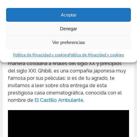
público infantil y cautivó a gran parte de la
población.
Aceptar
Posteriormente, a medida que se expandía, la
Denegar
película comenzó a ganar fama, esta aumentó
considerablemente, mucho después de su estreno,
Ver preferencias
cuando países como Korea, Estados Unidos, Francia,
Politica de Privacidad y cookies
Politica de Privacidad y cookies
Alemania y Suiza la comenzaron a transmitir de
manera cotidiana a finales del siglo XX y principios
del siglo XXI. Ghibili, es una compañía japonesa muy
famosa por sus películas; si es de tu agrado, te
invitamos a leer sobre otra entrega de esta
prestigiosa casa cinematográfica, conocida con el
nombre de
El Castillo Ambulante.