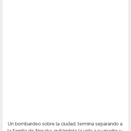
Un bombardeo sobre la ciudad, termina separando a
la familia de Nosaka, quitándole la vida a su madre y