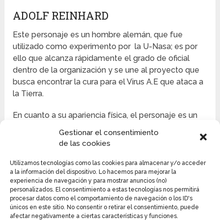
ADOLF REINHARD
Este personaje es un hombre alemán, que fue
utilizado como experimento por la U-Nasa; es por
ello que alcanza rápidamente el grado de oficial
dentro de la organización y se une al proyecto que
busca encontrar la cura para el Virus A.E que ataca a
la Tierra.
En cuanto a su apariencia física, el personaje es un
hombre alto, delgado, pelo corto de color rubio y
Gestionar el consentimiento
ojos verdes. Su cuerpo presenta quemaduras que
de las cookies
son cicatrices de cuando sería de conejillo de indias.
Tiene especies de amortiguadores implantados en
Utilizamos tecnologías como las cookies para almacenar y/o acceder
a la información del dispositivo. Lo hacemos para mejorar la
el torso, brazos y piernas. Su personalidad es la de
experiencia de navegación y para mostrar anuncios (no)
un hombre amable, tierno y cariñosos; capaz de
personalizados. El consentimiento a estas tecnologías nos permitirá
entregar su vida para la salvación de otros, lo cual
procesar datos como el comportamiento de navegación o los ID's
únicos en este sitio. No consentir o retirar el consentimiento, puede
queda demostrado cuando se ofrece como
afectar negativamente a ciertas características y funciones.