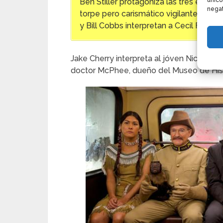
único
Ben Stiller protagoniza las tres entreg
negat
torpe pero carismático vigilante noct
y Bill Cobbs interpretan a Cecil Frede
Jake Cherry interpreta al jóven Nick Dale
doctor McPhee, dueño del Museo de Hist