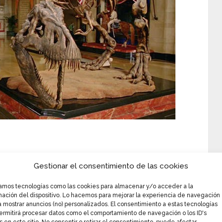
de una noche en museo,
tenemos que el filme
Gestionar el consentimiento de las cookies
parto de actores de gran renombre en la industria
anico de personajes conforme realizaba más
zamos tecnologías como las cookies para almacenar y/o acceder a la
mación del dispositivo. Lo hacemos para mejorar la experiencia de navegación
a mostrar anuncios (no) personalizados. El consentimiento a estas tecnologías
ermitirá procesar datos como el comportamiento de navegación o los ID's