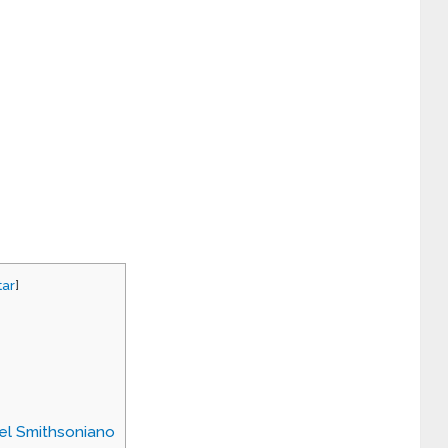
tar
]
el Smithsoniano