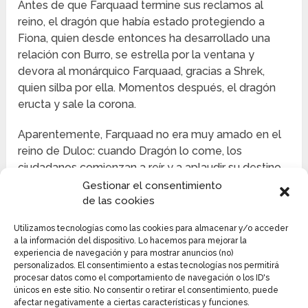
Antes de que Farquaad termine sus reclamos al
reino, el dragón que había estado protegiendo a
Fiona, quien desde entonces ha desarrollado una
relación con Burro, se estrella por la ventana y
devora al monárquico Farquaad, gracias a Shrek,
quien silba por ella. Momentos después, el dragón
eructa y sale la corona.
Aparentemente, Farquaad no era muy amado en el
reino de Duloc: cuando Dragón lo come, los
ciudadanos comienzan a reír y a aplaudir su destino.
Gestionar el consentimiento
DRAGÓN
de las cookies
Dragón es una criatura de color rojo carmesí que
Utilizamos tecnologías como las cookies para almacenar y/o acceder
a la información del dispositivo. Lo hacemos para mejorar la
quien es el guardián de la princesa Fiona en el
experiencia de navegación y para mostrar anuncios (no)
castillo, desafiando a Shrek y Burro en su intento de
personalizados. El consentimiento a estas tecnologías nos permitirá
buscar a la Princesa Fiona. Se enoja cuando Burro
procesar datos como el comportamiento de navegación o los ID's
únicos en este sitio. No consentir o retirar el consentimiento, puede
accidentalmente perturba su sueño.
afectar negativamente a ciertas características y funciones.