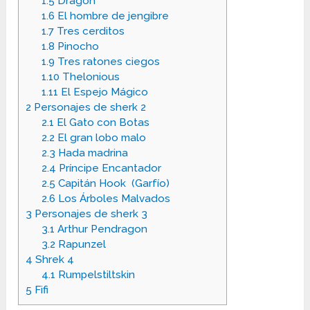
1.5
Dragón
1.6
El hombre de jengibre
1.7
Tres cerditos
1.8
Pinocho
1.9
Tres ratones ciegos
1.10
Thelonious
1.11
El Espejo Mágico
2
Personajes de sherk 2
2.1
El Gato con Botas
2.2
El gran lobo malo
2.3
Hada madrina
2.4
Príncipe Encantador
2.5
Capitán Hook (Garfío)
2.6
Los Árboles Malvados
3
Personajes de sherk 3
3.1
Arthur Pendragon
3.2
Rapunzel
4
Shrek 4
4.1
Rumpelstiltskin
5
Fifi