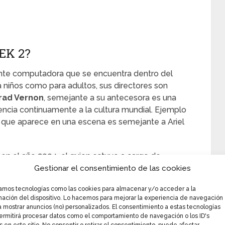
EK 2?
ante computadora que se encuentra dentro del
 niños como para adultos, sus directores son
rad Vernon
, semejante a su antecesora es una
encia continuamente a la cultura mundial. Ejemplo
a que aparece en una escena es semejante a Ariel
n el año 2004, el guion estuvo a cargo de
tillman
y
David N. Weiss
. Shrek 2 se estrenó en
Gestionar el consentimiento de las cookies
pitió por la Palma de Oro. La película fue
zamos tecnologías como las cookies para almacenar y/o acceder a la
e mayo de 2004. Tras su lanzamiento, obtuvo el
mación del dispositivo. Lo hacemos para mejorar la experiencia de navegación
de tres días en la historia de los EE. UU.
a mostrar anuncios (no) personalizados. El consentimiento a estas tecnologías
ermitirá procesar datos como el comportamiento de navegación o los ID's