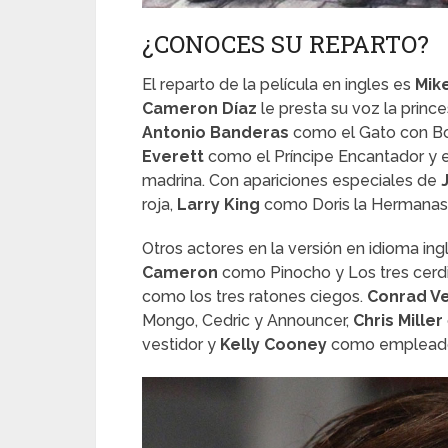
¿CONOCES SU REPARTO?
El reparto de la película en ingles es
Mik
Cameron Díaz
le presta su voz la princ
Antonio Banderas
como el Gato con B
Everett
como el Príncipe Encantador y e
madrina. Con apariciones especiales de
roja,
Larry King
como Doris la Hermanast
Otros actores en la versión en idioma in
Cameron
como Pinocho y Los tres cerd
como los tres ratones ciegos.
Conrad V
Mongo, Cedric y Announcer,
Chris Miller
vestidor y
Kelly Cooney
como empleado 