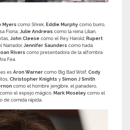
e Myers
como Shrek,
Eddie Murphy
como burro,
esa Fiona,
Julie Andrews
como la reina Lilian,
otas,
John Cleese
como el Rey Harold,
Rupert
l Narrador,
Jennifer Saunders
como hada
Joan Rivers
como presentadora de la alfombra
ra Fea.
gles es
Aron Warner
como Big Bad Wolf,
Cody
itos,
Christopher Knights
y
Simon J Smith
ernon
como el hombre jengibre, el panadero,
como el espejo mágico,
Mark Moseley
como el
de comida rápida.