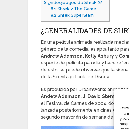
8
¿Videojuegos de Shrek 2?
8.1
Shrek 2 The Game
8.2
Shrek SuperSlam
¿GENERALIDADES DE SHR
Es una película animada realizada medi
género de la comedia, es apta tanto para
Andrew Adamson, Kelly Asbury
y
Con
especie de película parodia y hace refer
de esto, se puede observar que la siren
de la Sirenita película de Disney.
Es producida por DreamWorks animation e
Andew Adamson, J. David Stem, Joe S
el Festival de Cannes de 2004, donde com
Utili
lanzada posteriormente en cines el 19 d
infor
segundo mayor fin de semana de apertura 
y par
nos p