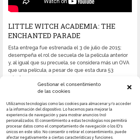
LITTLE WITCH ACADEMIA: THE
ENCHANTED PARADE
Esta entrega fue estrenada el 3 de julio de 2015;
desempeña el rol de secuela de la película anterior
y, al igual que su precuela, se considera más un OVA
que una película, a pesar de que esta dura 53
minutos.
Gestionar el consentimiento
de las cookies
El equipo de producción, incluyendo director y
compositor o responsable de banda sonora, fue casi
Utilizamos tecnologías como las cookies para almacenar y/o acceder
igual al de la primera entrega, la única diferencia que
a la información del dispositivo. Lo hacemos para mejorar la
presenta este con respecto al primero, es que el
experiencia de navegación y para mostrar anuncios (no)
personalizados. El consentimiento a estas tecnologías nos permitirá
escritor es Michiru Shimada.
procesar datos como el comportamiento de navegación o los ID's
únicos en este sitio. No consentir o retirar el consentimiento, puede
Adicional a la compañía Trigger, en la producción se
afectar negativamente a ciertas características y funciones.