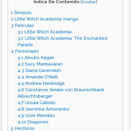
Indice De Contenido
[
Ocultar
]
1
Sinopsis
2
Little Witch Academia: manga
3
Películas
3.1
Little Witch Academia
3.2
Little Witch Academia: The Enchanted
Parade
4
Personajes
4.1
Atsuko Kagari
4.2
Sucy Manbavaran
4.3
Diana Cavendish
4.4
Amanda O’Neill
4.5
Andrew Hanbridge
4.6
Constanze Amalie von Braunschbank
Albrechtsberger
4.7
Ursula Callistis
4.8
Jasminka Antonenko
4.9
Croix Meridies
4.10
Dragones
5
Hechizos