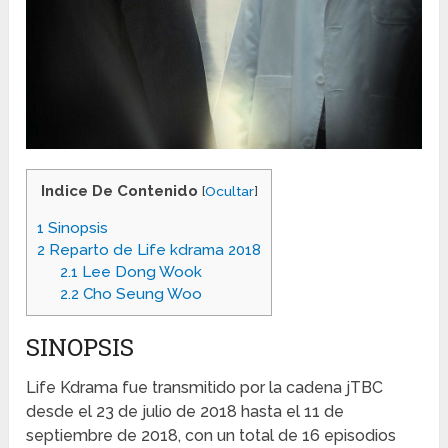
Indice De Contenido
[
Ocultar
]
1
Sinopsis
2
Reparto de Life kdrama 2018
2.1
Lee Dong Wook
2.2
Cho Seung Woo
SINOPSIS
Life Kdrama fue transmitido por la cadena jTBC
desde el 23 de julio de 2018 hasta el 11 de
septiembre de 2018, con un total de 16 episodios