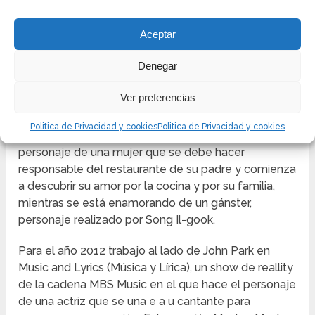
nuevamente un premio en los Drama de la KBS.
En el drama A Long Visit (También conocida como
Aceptar
My Mom) al lado de Kim hae-sook, hicieron la
Denegar
interpretación de una madre e hija con problemas
entre ellas. Para la serie de televisión Kimchi Family
Ver preferencias
(La Familia Kimchi), se tuvo que reunir con el director
Park Chan-hong y el escritor Kim Ji-woo, esta se
Politica de Privacidad y cookies
Politica de Privacidad y cookies
transmitió en el año 2011 y allí interpretó el
personaje de una mujer que se debe hacer
responsable del restaurante de su padre y comienza
a descubrir su amor por la cocina y por su familia,
mientras se está enamorando de un gánster,
personaje realizado por Song Il-gook.
Para el año 2012 trabajo al lado de John Park en
Music and Lyrics (Música y Lírica), un show de reallity
de la cadena MBS Music en el que hace el personaje
de una actriz que se una e a u cantante para