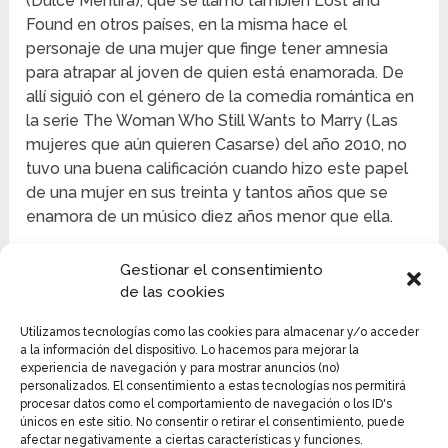
(Dulce Mentira), que se llamó también Lost and
Found en otros países, en la misma hace el
personaje de una mujer que finge tener amnesia
para atrapar al joven de quien está enamorada. De
allí siguió con el género de la comedia romántica en
la serie The Woman Who Still Wants to Marry (Las
mujeres que aún quieren Casarse) del año 2010, no
tuvo una buena calificación cuando hizo este papel
de una mujer en sus treinta y tantos años que se
enamora de un músico diez años menor que ella.
Le siguieron el drama Gigante, de tipo épico, el cual
Gestionar el consentimiento
se ambiento en el desarrollo económico de Corea
de las cookies
del Sur entre los años 70 y 80 y en donde hizo
pareja con Lee Beom-soo y Park Sang-min, esta le
Utilizamos tecnologías como las cookies para almacenar y/o acceder
a la información del dispositivo. Lo hacemos para mejorar la
dio un nuevo reconocimiento en crítica y público, ya
experiencia de navegación y para mostrar anuncios (no)
que su personaje de mujer con ambición que está
personalizados. El consentimiento a estas tecnologías nos permitirá
impulsada por la venganza y que logra tener éxito
procesar datos como el comportamiento de navegación o los ID's
únicos en este sitio. No consentir o retirar el consentimiento, puede
dentro del mundo financiero, hizo que le dieran
afectar negativamente a ciertas características y funciones.