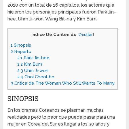
2010 con un total de 16 capítulos, los actores que
hicieron los personajes principales fueron Park Jin-
hee, Uhm Ji-won, Wang Bit-na y Kim Bum.
Indice De Contenido
[
Ocultar
]
1
Sinopsis
2
Reparto
2.1
Park Jin-hee
2.2
Kim Bum
2.3
Uhm Ji-won
2.4
Choi Cheol-ho
3
Critica de The Woman Who Still Wants To Marry
SINOPSIS
En los dramas Coreanos se plasman muchas
realidades pero lo peor que puede pasar para una
mujer en Corea del Sur es llegar a los 30 años y