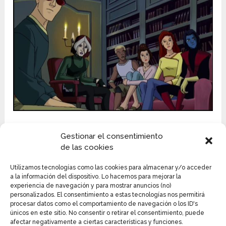
Mientras la lucha en contra del grupo de Magento se
Gestionar el consentimiento
va desarrollando, el villano principal de los X Men
de las cookies
sigue manipulando los eventos a su favor haciendo
retirar a sus aliados y permitiendo el descontrol del
Utilizamos tecnologías como las cookies para almacenar y/o acceder
poderío suelto del robot Centinela en la ciudad
a la información del dispositivo. Lo hacemos para mejorar la
experiencia de navegación y para mostrar anuncios (no)
contra los mutantes, situación que obliga a los X-
personalizados. El consentimiento a estas tecnologías nos permitirá
Men y La Hermandad a tener que usar sus
procesar datos como el comportamiento de navegación o los ID's
superpoderes frente a todos los civiles.
únicos en este sitio. No consentir o retirar el consentimiento, puede
afectar negativamente a ciertas características y funciones.