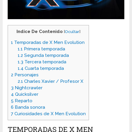
Indice De Contenido
[
Ocultar
]
1
Temporadas de X Men Evolution
1.1
Primera temporada
1.2
Segunda temporada
1.3
Tercera temporada
1.4
Cuarta temporada
2
Personajes
2.1
Charles Xavier / Profesor X
3
Nightcrawler
4
Quicksilver
5
Reparto
6
Banda sonora
7
Curiosidades de X Men Evolution
TEMPORADAS DE X MEN