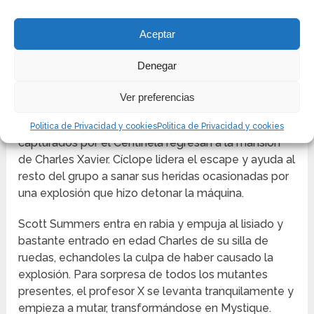
La mutante Wanda Maximoff sigue las huellas del
poderoso Magneto mientras él debe controlar con
Aceptar
precisión el Centinela quien también ha incurrido en
su contra. Magneto se enfrenta al malvado robot
Denegar
gigante haciéndolo caer por el suelo, sin emargo la
enorme maquinaria cae sobre él y lo aplasta.
Ver preferencias
Los mutantes que afortunadamente no fueron
Politica de Privacidad y cookies
Politica de Privacidad y cookies
capturados por el Centinela regresan a la mansión
de Charles Xavier. Cíclope lidera el escape y ayuda al
resto del grupo a sanar sus heridas ocasionadas por
una explosión que hizo detonar la máquina.
Scott Summers entra en rabia y empuja al lisiado y
bastante entrado en edad Charles de su silla de
ruedas, echandoles la culpa de haber causado la
explosión. Para sorpresa de todos los mutantes
presentes, el profesor X se levanta tranquilamente y
empieza a mutar, transformándose en Mystique.