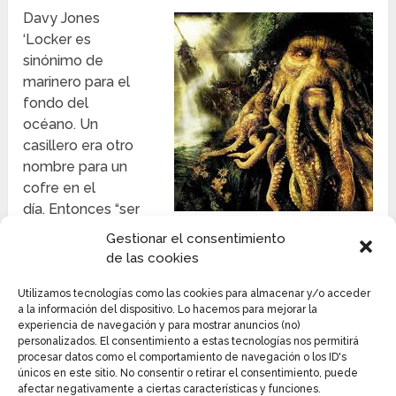
Davy Jones
‘Locker es
sinónimo de
marinero para el
fondo del
océano. Un
casillero era otro
nombre para un
cofre en el
día. Entonces “ser
enviado al casillero de Davy Jones” significa en
Gestionar el consentimiento
realidad morir en el mar.
de las cookies
En algunas historias, Davy Jones encerró en el cofre
Utilizamos tecnologías como las cookies para almacenar y/o acceder
a la información del dispositivo. Lo hacemos para mejorar la
a malvados y malvados marineros que murieron en
experiencia de navegación y para mostrar anuncios (no)
el mar y tuvieron que pasar la eternidad atrapados
personalizados. El consentimiento a estas tecnologías nos permitirá
allí.
procesar datos como el comportamiento de navegación o los ID's
únicos en este sitio. No consentir o retirar el consentimiento, puede
afectar negativamente a ciertas características y funciones.
Davy Jones en Películas y Libros