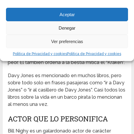
En Piratas del Caribe: El cofre del hombre
Aceptar
muerto,
Davy Jones era el villano principal. Se
suponía que debía traer almas de barcos hundidos
Denegar
para trabajar a bordo del “Holandés Errante”. En lugar
de ir al más allá, Jones propone que los hombres
Ver preferencias
muertos vengan a trabajar en su barco durante 100
Politica de Privacidad y cookies
Politica de Privacidad y cookies
años y los convenza de que la vida futura es aún
peor. Él también ordena a la bestia mítica el “Kraken”.
Davy Jones es mencionado en muchos libros, pero
sobre todo solo en frases pasajeras como “ir a Davy
Jones” o “ir al casillero de Davy Jones”. Casi todos los
libros sobre la vida en un barco pirata lo mencionan
al menos una vez.
ACTOR QUE LO PERSONIFICA
Bill Nighy es un galardonado actor de carácter