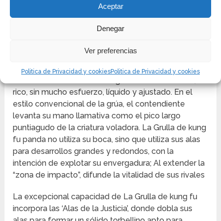
Aceptar
Denegar
ESTILO DE LUCHA DE LA GRULLA
Ver preferencias
DE KUNG FU PANDA
Politica de Privacidad y cookies
Politica de Privacidad y cookies
El estilo convencional de la grúa es característico,
rico, sin mucho esfuerzo, líquido y ajustado. En el
estilo convencional de la grúa, el contendiente
levanta su mano llamativa como el pico largo
puntiagudo de la criatura voladora. La Grulla de kung
fu panda no utiliza su boca, sino que utiliza sus alas
para desarrollos grandes y redondos, con la
intención de explotar su envergadura; Al extender la
“zona de impacto”, difunde la vitalidad de sus rivales
La excepcional capacidad de La Grulla de kung fu
incorpora las ‘Alas de la Justicia’, donde dobla sus
alas para formar un sólido torbellino apto para