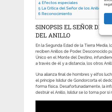
único
4
Efectos especiales
negat
5
La Crítica del Señor de los Anillos y la
6
Reconocimiento
SINOPSIS EL SEÑOR DE L
DEL ANILLO
En la Segunda Edad de la Tierra Media, l
reciben Anillos de Poder. Desconocido par
Único en el Monte del Destino, infundien
a través de él y a distancia, los otros Ani
Una alianza final de hombres y elfos luc
el príncipe Isildur de Gondorcorta el dedo
forma física. Desafortunadamente, la influ
destruir el Anillo, Isildur se lo toma por s