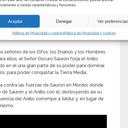
s en este sitio. No consentir o retirar el consentimiento, puede afectar
ivamente a ciertas características y funciones.
 comunidad del Anillo
Aceptar
Denegar
Ver preferencia
OS ANILLOS Y LA COMUNIDAD
Politica de Privacidad y cookies
Politica de Privacidad y cookies
os señores de los Elfos, los Enanos y los Hombres
a ellos, el Señor Oscuro Sauron forja el Anillo
do en él una gran parte de su poder para dominar,
llos, para poder conquistar la Tierra Media.
ha contra las fuerzas de Sauron en Mordor, donde
 de Sauron y el Anillo con él, destruyendo así su
encia del Anillo corrompe a Isildur, y, en lugar de
í mismo.