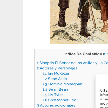
Indice De Contenido
[
Oc
1
Sinopsis El Señor de los Anillos y La C
2
Actores y Personajes
2.1
Ian McKellen
2.2
Sean Astin
2.3
Dominic Monaghan
2.4
Sean Bean
Utili
2.5
Liv Tyler
infor
y par
2.6
Christopher Lee
nos p
3
Actores adicionales