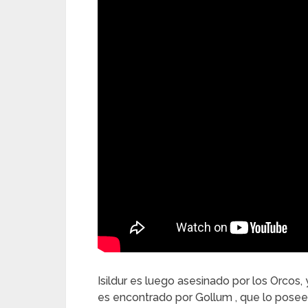
Isildur es luego asesinado por los Orcos, 
es encontrado por Gollum , que lo posee 