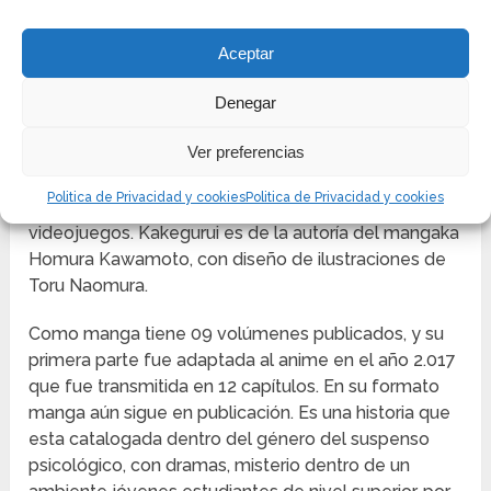
KAKEGURUI MANGA
Aceptar
Kakegurui se publicó como manga en marzo del año
2.014, en la revista “
Gangan Joker
”, de los editores
Denegar
“
Square Enix Holdings Co., Ltd
.”, con sede en Tokyo
Ver preferencias
Japón, patrocinadores de mangas famosos como
“
Fullmetal Alchemist
”, “
Pandora Hearts
” y “
Soul
Politica de Privacidad y cookies
Politica de Privacidad y cookies
Eater
,” entre otros, además de decenas de
videojuegos. Kakegurui es de la autoría del mangaka
Homura Kawamoto, con diseño de ilustraciones de
Toru Naomura.
Como manga tiene 09 volúmenes publicados, y su
primera parte fue adaptada al anime en el año 2.017
que fue transmitida en 12 capítulos. En su formato
manga aún sigue en publicación. Es una historia que
esta catalogada dentro del género del suspenso
psicológico, con dramas, misterio dentro de un