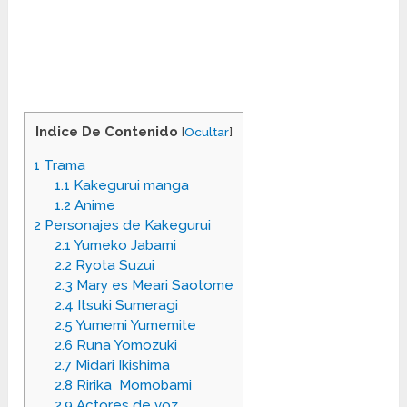
Indice De Contenido
[
Ocultar
]
1
Trama
1.1
Kakegurui manga
1.2
Anime
2
Personajes de Kakegurui
2.1
Yumeko Jabami
2.2
Ryota Suzui
2.3
Mary es Meari Saotome
2.4
Itsuki Sumeragi
2.5
Yumemi Yumemite
2.6
Runa Yomozuki
2.7
Midari Ikishima
2.8
Ririka Momobami
2.9
Actores de voz