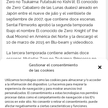
Zero no Tsukaima: Futatsuki no Kishi lit. El conocido
de Zero: Caballero de las Lunas duales) aireado en
Japón entre el nueve de julio y el veintisiete de
septiembre de 2007, que contiene doce escenas.
Sentai Filmworks aprobó la segunda temporada
(bajo el nombre El conocido de Zero: Knight of the
dual Moons) en América del Norte y la descargó el
10 de marzo de 2015 en Blu-beam y videodisco.
La tercera temporada contiene además doce
escenas, tituladas Zero no Tsukaima: Princesse no
rondeau revelado en Chiba TV en Japón entre el seis
Gestionar el consentimiento
de julio y el veintiuno de septiembre de 2008, y
de las cookies
Humanities Central en Singapur entre el diez y
Utilizamos tecnologías como las cookies para almacenar y/o acceder
veinticuatro de septiembre de 2008. one video
a la información del dispositivo. Lo hacemos para mejorar la
motion scene para la tercera temporada fue dado
experiencia de navegación y para mostrar anuncios (no)
de alta el 24 de diciembre de 2008.
personalizados. El consentimiento a estas tecnologías nos permitirá
procesar datos como el comportamiento de navegación o los ID's
únicos en este sitio. No consentir o retirar el consentimiento, puede
afectar negativamente a ciertas características y funciones.