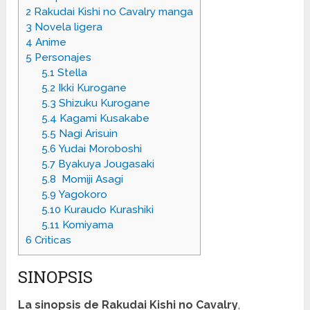
2
Rakudai Kishi no Cavalry manga
3
Novela ligera
4
Anime
5
Personajes
5.1
Stella
5.2
Ikki Kurogane
5.3
Shizuku Kurogane
5.4
Kagami Kusakabe
5.5
Nagi Arisuin
5.6
Yudai Moroboshi
5.7
Byakuya Jougasaki
5.8
Momiji Asagi
5.9
Yagokoro
5.10
Kuraudo Kurashiki
5.11
Komiyama
6
Criticas
SINOPSIS
La sinopsis de Rakudai Kishi no Cavalry
,