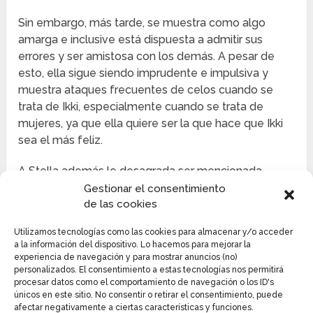
Sin embargo, más tarde, se muestra como algo
amarga e inclusive está dispuesta a admitir sus
errores y ser amistosa con los demás. A pesar de
esto, ella sigue siendo imprudente e impulsiva y
muestra ataques frecuentes de celos cuando se
trata de Ikki, especialmente cuando se trata de
mujeres, ya que ella quiere ser la que hace que Ikki
sea el más feliz.
A Stella además le desagrada ser mencionada
prodigio o genio y desprecia a cualquiera que vea
Gestionar el consentimiento
de las cookies
sus habilidades naturales como su única fuente de
fortaleza, ya que quiere demostrar que es más que
Utilizamos tecnologías como las cookies para almacenar y/o acceder
un prodigio, y quiere mostrar su capacidad con una
a la información del dispositivo. Lo hacemos para mejorar la
espada, como bien.
experiencia de navegación y para mostrar anuncios (no)
personalizados. El consentimiento a estas tecnologías nos permitirá
procesar datos como el comportamiento de navegación o los ID's
únicos en este sitio. No consentir o retirar el consentimiento, puede
afectar negativamente a ciertas características y funciones.