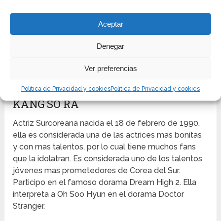
El interpreta a Han Jae Joon y Lee Seung Hoo en el
Aceptar
dorama Doctor Stranger, aquí el tiene una constante
rivalidad con Hoon por demostrar quien es el mejor
Denegar
doctor del hospital, el tiene una relación muy
complicada con la hija ilegitima del director del
Ver preferencias
hospital, Oh Soo Hyun.
Politica de Privacidad y cookies
Politica de Privacidad y cookies
KANG SO RA
Actriz Surcoreana nacida el 18 de febrero de 1990,
ella es considerada una de las actrices mas bonitas
y con mas talentos, por lo cual tiene muchos fans
que la idolatran. Es considerada uno de los talentos
jóvenes mas prometedores de Corea del Sur.
Participo en el famoso dorama Dream High 2. Ella
interpreta a Oh Soo Hyun en el dorama Doctor
Stranger.