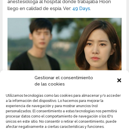
anestesióloga al hospital donde trabajaba Hoon
llego en calidad de espía. Ver:
49 Days
.
Gestionar el consentimiento
de las cookies
PARK HAE JIN
Utilizamos tecnologías como las cookies para almacenar y/o acceder
Este es un actor,modelo y cantante sur coreano,
a la información del dispositivo. Lo hacemos para mejorar la
experiencia de navegación y para mostrar anuncios (no)
nacido el 1 de mayo de 1983. Comenzó su carrera
personalizados. El consentimiento a estas tecnologías nos permitirá
como actor en ella año 2006 con Baskin Robbins 31,
procesar datos como el comportamiento de navegación o los ID's
lo eximieron del servicio militar por sus
únicos en este sitio. No consentir o retirar el consentimiento, puede
afectar negativamente a ciertas características y funciones.
antecedentes psiquiátricos.