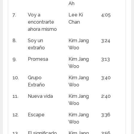
Ah
7.
Voy a
Lee Ki
4:05
encontrarte
Chan
ahora mismo
8.
Soy un
Kim Jang
3:24
extraño
Woo
9.
Promesa
Kim Jang
3:13
Woo
10.
Grupo
Kim Jang
3:40
Extraño
Woo
11.
Nueva vida
Kim Jang
2:40
Woo
12.
Escape
Kim Jang
3:36
Woo
13.
El significado
Kim Jang
3:56