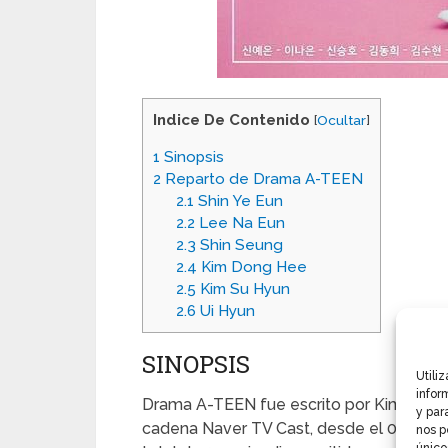
Indice De Contenido
[
Ocultar
]
1
Sinopsis
2
Reparto de Drama A-TEEN
2.1
Shin Ye Eun
2.2
Lee Na Eun
2.3
Shin Seung
2.4
Kim Dong Hee
2.5
Kim Su Hyun
2.6
Ui Hyun
SINOPSIS
Utili
infor
Drama A-TEEN fue escrito por Kim Sa Ra, d
y par
cadena Naver TV Cast, desde el 01 de ju
nos p