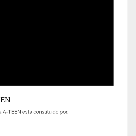
EEN
ma A-TEEN está constituido por: