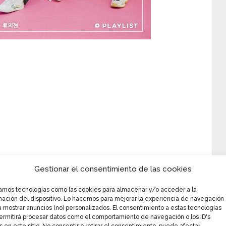
Gestionar el consentimiento de las cookies
zamos tecnologías como las cookies para almacenar y/o acceder a la
mación del dispositivo. Lo hacemos para mejorar la experiencia de navegación
irigida por Han Soo Ji, fue transmitida por la
a mostrar anuncios (no) personalizados. El consentimiento a estas tecnologías
lio hasta el 16 de septiembre de 2018, con un
ermitirá procesar datos como el comportamiento de navegación o los ID's