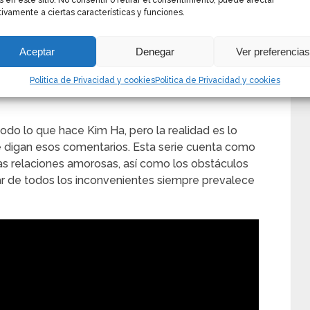
s en este sitio. No consentir o retirar el consentimiento, puede afectar
ivamente a ciertas características y funciones.
e un grupo de adolescentes de aproximadamente 18
tad y el amor, manifiestan realidades que no es del
Aceptar
Denegar
Ver preferencia
 grupo. Do Ha Na, tiene sentimientos por Ha Min,
Politica de Privacidad y cookies
Politica de Privacidad y cookies
Bo Ram, son las mejores amigas de Do Ha Na y
do lo que hace Kim Ha, pero la realidad es lo
ue digan esos comentarios. Esta serie cuenta como
s relaciones amorosas, así como los obstáculos
sar de todos los inconvenientes siempre prevalece