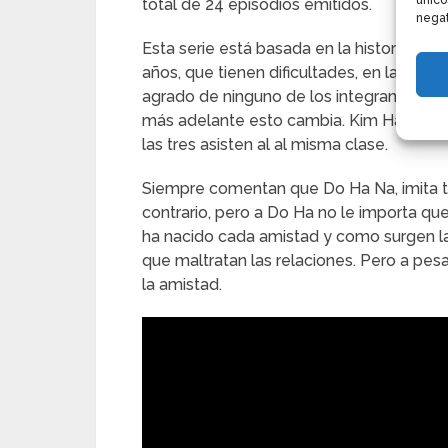
único
total de 24 episodios emitidos.
negat
Esta serie está basada en la historia d
años, que tienen dificultades, en la amis
agrado de ninguno de los integrantes del
más adelante esto cambia. Kim Ha Na y 
las tres asisten al al misma clase.
Siempre comentan que Do Ha Na, imita to
contrario, pero a Do Ha no le importa q
ha nacido cada amistad y como surgen la
que maltratan las relaciones. Pero a pe
la amistad.