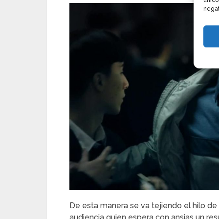
único
negat
De esta manera se va tejiendo el hilo de
audiencia quien espera con ansias un resu