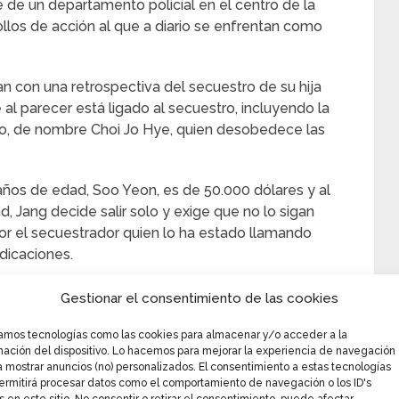
 de un departamento policial en el centro de la
llos de acción al que a diario se enfrentan como
n con una retrospectiva del secuestro de su hija
 al parecer está ligado al secuestro, incluyendo la
to, de nombre Choi Jo Hye, quien desobedece las
 años de edad, Soo Yeon, es de 50.000 dólares y al
ad, Jang decide salir solo y exige que no lo sigan
or el secuestrador quien lo ha estado llamando
ndicaciones.
 de su hija al lugar en el que le indicaron, que
Gestionar el consentimiento de las cookies
endo las indicaciones de una en una como pistas.
zamos tecnologías como las cookies para almacenar y/o acceder a la
mación del dispositivo. Lo hacemos para mejorar la experiencia de navegación
al Choi prepara un grupo de detectives compañeros
a mostrar anuncios (no) personalizados. El consentimiento a estas tecnologías
 bolso con el dinero un localizador.
ermitirá procesar datos como el comportamiento de navegación o los ID's