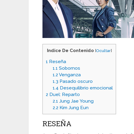
Indice De Contenido
[
Ocultar
]
1
Reseña
1.1
Sobornos
1.2
Venganza
1.3
Pasado oscuro
1.4
Desequilibrio emocional
2
Duel: Reparto
2.1
Jung Jae Young
2.2
Kim Jung Eun
RESEÑA