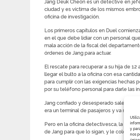
Jang Deuk Cheón es un detective en jefe
ciudad y es víctima de los mismos embro
oficina de investigación.
Los primeros capítulos en Duel comienza
en el que debe lidiar con un personal que
mala acción de la fiscal del departamen
órdenes de Jang para actuar.
El rescate para recuperar a su hija de 12
llegar el bulto a la oficina con esa cantid
para cumplir con las exigencias hechas p
por su teléfono personal para darle las i
Jang confiado y desesperado sale en busca
era un terminal de pasajeros y va recibi
Utili
infor
Pero en la oficina detectivesca, la fisc
y par
de Jang para que lo sigan, y le colocan al
nos p