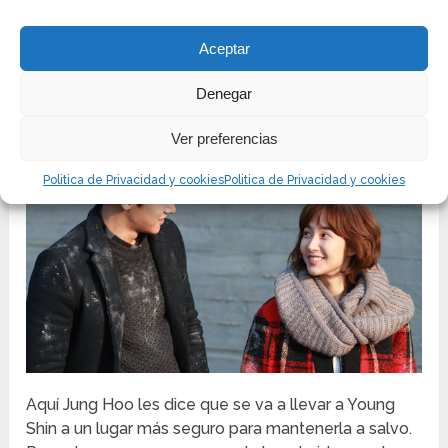
maestro y papa pero de todas formas el papa de
Young Shin no termina de entender. Por lo que ella
Aceptar
misma empieza a explicar de forma más completa
la situación. Ver:
Youre Beautiful
.
Denegar
Ver preferencias
Politica de Privacidad y cookies
Politica de Privacidad y cookies
Aquí Jung Hoo les dice que se va a llevar a Young
Shin a un lugar más seguro para mantenerla a salvo.