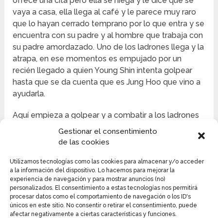
ofrece una cita pero ella se niega y le dice que se
vaya a casa, ella llega al café y le parece muy raro
que lo hayan cerrado temprano por lo que entra y se
encuentra con su padre y al hombre que trabaja con
su padre amordazado. Uno de los ladrones llega y la
atrapa, en ese momentos es empujado por un
recién llegado a quien Young Shin intenta golpear
hasta que se da cuenta que es Jung Hoo que vino a
ayudarla.
Aquí empieza a golpear y a combatir a los ladrones
hasta que los vence y Jung Hoo se le presenta al
Gestionar el consentimiento
padre de ella y le dice que lamenta no haberle dicho
de las cookies
su nombre real antes. Aquí los desata y le dice al
papa y al señor que le avisen a la policía sobre el
Utilizamos tecnologías como las cookies para almacenar y/o acceder
a la información del dispositivo. Lo hacemos para mejorar la
robo y que no lo mencionen a él, el papa no
experiencia de navegación y para mostrar anuncios (no)
entiende nada y exige que le expliquen la situación.
personalizados. El consentimiento a estas tecnologías nos permitirá
Por lo que Jung Hoo le dice que ellos están en
procesar datos como el comportamiento de navegación o los ID's
únicos en este sitio. No consentir o retirar el consentimiento, puede
peligro por las mismas personas que asesinaron a su
afectar negativamente a ciertas características y funciones.