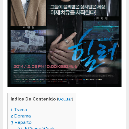
Indice De Contenido
[
Ocultar
]
1
Trama
2
Dorama
3
Reparto
3.1
Ji Chang Wook