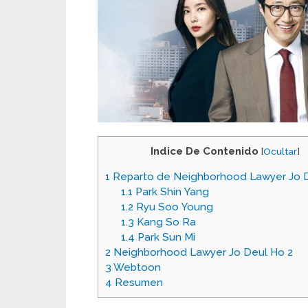
Indice De Contenido
[
Ocultar
]
1
Reparto de Neighborhood Lawyer Jo 
1.1
Park Shin Yang
1.2
Ryu Soo Young
1.3
Kang So Ra
1.4
Park Sun Mi
2
Neighborhood Lawyer Jo Deul Ho 2
3
Webtoon
4
Resumen