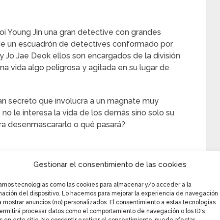
oi Young Jin una gran detective con grandes
er de un escuadrón de detectives conformado por
 Jo Jae Deok ellos son encargados de la división
na vida algo peligrosa y agitada en su lugar de
ran secreto que involucra a un magnate muy
o le interesa la vida de los demás sino solo su
ogra desenmascararlo o qué pasará?
Gestionar el consentimiento de las cookies
e fue dirigido por Yoo In Shik y el guión fue
orada cuenta con un total de 18 capítulos
zamos tecnologías como las cookies para almacenar y/o acceder a la
 hasta el 29 de septiembre de ese mismo año a
mación del dispositivo. Lo hacemos para mejorar la experiencia de navegación
a mostrar anuncios (no) personalizados. El consentimiento a estas tecnologías
ermitirá procesar datos como el comportamiento de navegación o los ID's