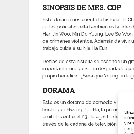
SINOPSIS DE MRS. COP
Este dorama nos cuenta la historia de Ch
dotes policiales, ella también es la líd
Han Jin Woo, Min Do Young, Lee Se Won y
de crímenes violentos. Además de vivir u
trabajo cuida a su hija Ha Eun.
Detrás de esta historia se esconde un g
importante, una persona despiadada que n
propio beneficio, ¿Será que Young Jin l
DORAMA
Este es un dorama de comedia y acción qu
hecho por Hwang Joo Ha, la primera temp
Utili
emitidos entre el 03 de agosto de 2015
infor
través de la cadena de televisión SBS.
y par
nos p