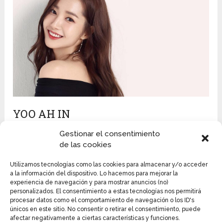
YOO AH IN
Es un actor nacido el 6 de octubre de 1986 en
Gestionar el consentimiento
Daegu, Corea del Sur. También se dedica a ser
de las cookies
director de cine. Alcanzó la fama cuando se unió al
Utilizamos tecnologías como las cookies para almacenar y/o acceder
elenco principal de
Sungkyunkwan Scandal,
dando
a la información del dispositivo. Lo hacemos para mejorar la
vida al personaje de Moon Jae Shin. Es mejor
experiencia de navegación y para mostrar anuncios (no)
conocido por sus roles protagónicos en
Punch,
personalizados. El consentimiento a estas tecnologías nos permitirá
procesar datos como el comportamiento de navegación o los ID's
Secret Love Affair
y
The Throne.
únicos en este sitio. No consentir o retirar el consentimiento, puede
afectar negativamente a ciertas características y funciones.