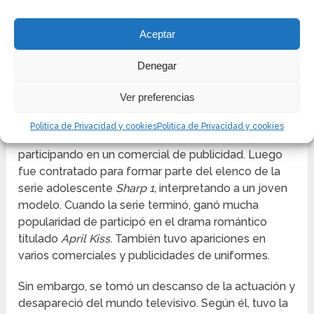
Es una figura muy controversial en Corea del Sur, por
sus opiniones políticas y por llamar la atención sus
Aceptar
comentarios anti-feministas, por los cuales se
disculpó un tiempo después públicamente. Por sus
Denegar
trabajos en cine y televisión, ganó varios premios a
mejor actor del año y mejor nuevo actor en los Blue
Ver preferencias
Dragon Film Awards.
Politica de Privacidad y cookies
Politica de Privacidad y cookies
Realizó su debut en televisión en el año 2003,
participando en un comercial de publicidad. Luego
fue contratado para formar parte del elenco de la
serie adolescente
Sharp 1,
interpretando a un joven
modelo. Cuando la serie terminó, ganó mucha
popularidad de participó en el drama romántico
titulado
April Kiss.
También tuvo apariciones en
varios comerciales y publicidades de uniformes.
Sin embargo, se tomó un descanso de la actuación y
desapareció del mundo televisivo. Según él, tuvo la