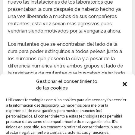
nuevo las instalaciones de los laboratorios que
presentaban la cura después de haberlo hecho ya
una vez liberando a muchos de sus compañeros
mutantes, esta vez serian más agresivos pues
vendrían siendo motivados por la venganza ahora.
Los mutantes que se encontraban del lado de la
cura para poder extinguirlos a todos pelean junto a
los humanos que poseen la cura y a pesar de la
diferencia numérica entre ambos grupos el lado de
la resistencia de mutantes que buscaban dejar todo
en la forma en que estaba logran vencerlos
Gestionar el consentimiento
después de una ardua secuencia de escenas de
de las cookies
acción en la que ambos grupos pelean y por más de
Utilizamos tecnologías como las cookies para almacenar y/o acceder
un momento habría parecido que todo se perdió
a la información del dispositivo. Lo hacemos para mejorar la
para nuestros héroes.
experiencia de navegación y para mostrar anuncios (no)
personalizados. El consentimiento a estas tecnologías nos permitirá
procesar datos como el comportamiento de navegación o los ID's
únicos en este sitio. No consentir o retirar el consentimiento, puede
afectar negativamente a ciertas características y funciones.