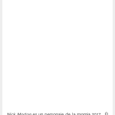
Nick Morton
es un personaje de la momia 2017 . Él