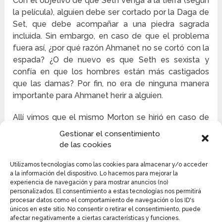
Con el objetivo de que Seth venga a la tierra (según
la película), alguien debe ser cortado por la Daga de
Set, que debe acompañar a una piedra sagrada
incluida. Sin embargo, en caso de que el problema
fuera así, ¿por qué razón Ahmanet no se cortó con la
espada? ¿O de nuevo es que Seth es sexista y
confía en que los hombres están más castigados
que las damas? Por fin, no era de ninguna manera
importante para Ahmanet herir a alguien.
Allí vimos que el mismo Morton se hirió en caso de
que ayudara a la perturbada dama. Hacia el final de
Gestionar el consentimiento
la película vimos que Morton revivió Veil y estaba en
de las cookies
una empresa a través de Egipto, con una bufanda en
la boca, esto implica: Morton actualmente tiene la
Utilizamos tecnologías como las cookies para almacenar y/o acceder
a la información del dispositivo. Lo hacemos para mejorar la
energía de Seth, con certeza esa es la razón por la
experiencia de navegación y para mostrar anuncios (no)
que podría revivir a Jenny, la rubia desnutrida.
personalizados. El consentimiento a estas tecnologías nos permitirá
procesar datos como el comportamiento de navegación o los ID's
únicos en este sitio. No consentir o retirar el consentimiento, puede
A pesar del hecho de que él es controlado por Seth,
afectar negativamente a ciertas características y funciones.