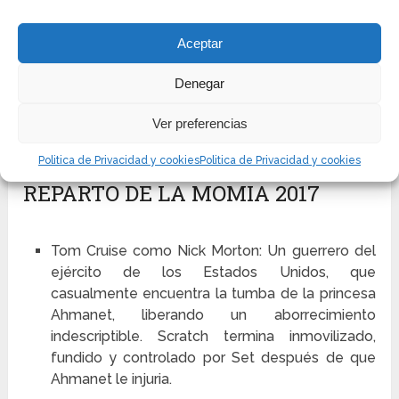
Morton puede gobernar el poder o posiblemente
combinar su identidad con la de Seth a tal grado,
hasta el punto de que es la identidad de Morton la
Aceptar
que prevalece. Él tiene un problema de buen gusto
Denegar
genuino en su mandíbula. Es decir, las fuerzas de
Seth lo influenciaron físicamente, dejando la cara
Ver preferencias
más terrible que los especialistas en restauración a
Irma Serrano y la Tigresa del Este.
Politica de Privacidad y cookies
Politica de Privacidad y cookies
REPARTO DE LA MOMIA 2017
Tom Cruise como Nick Morton: Un guerrero del
ejército de los Estados Unidos, que
casualmente encuentra la tumba de la princesa
Ahmanet, liberando un aborrecimiento
indescriptible. Scratch termina inmovilizado,
fundido y controlado por Set después de que
Ahmanet le injuria.