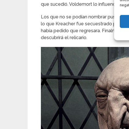
único
que sucedió. Voldemort lo influenció a b
negat
Los que no se podían nombrar pusieron u
lo que Kreacher fue secuestrado por los
había pedido que regresara. Finalmente, 
descubrirá el relicario.