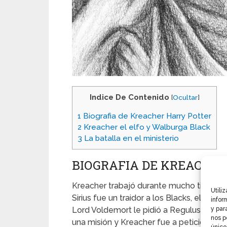
Indice De Contenido
[
Ocultar
]
1
Biografia de Kreacher Harry Potter
2
Kreacher el elfo y Walburga Black
3
La batalla en el ministerio
BIOGRAFIA DE KREACHE
Kreacher trabajó durante mucho tiempo p
Utili
Sirius fue un traidor a los Blacks, el elfo 
infor
Lord Voldemort le pidió a Regulus, que e
y par
nos p
una misión y Kreacher fue a petición de Re