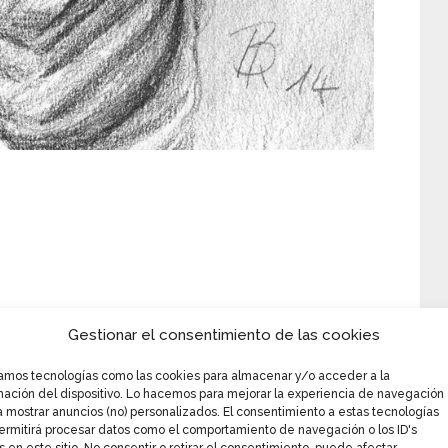
R HARRY POTTER
Gestionar el consentimiento de las cookies
ara Walburga Black y su hijo Regulus, ya que
zamos tecnologías como las cookies para almacenar y/o acceder a la
tenía un increíble apego con la familia. En 1979,
mación del dispositivo. Lo hacemos para mejorar la experiencia de navegación
ra un Mortífago, que le presentara al elfo para
a mostrar anuncios (no) personalizados. El consentimiento a estas tecnologías
ermitirá procesar datos como el comportamiento de navegación o los ID's
gulus en solitario: regresar vivo y revelarle lo