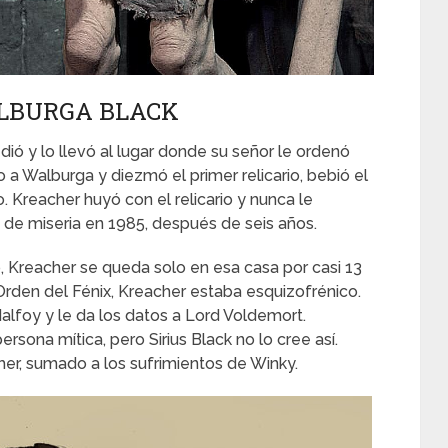
ALBURGA BLACK
ió y lo llevó al lugar donde su señor le ordenó
jo a Walburga y diezmó el primer relicario, bebió el
go. Kreacher huyó con el relicario y nunca le
 de miseria en 1985, después de seis años.
 Kreacher se queda solo en esa casa por casi 13
rden del Fénix, Kreacher estaba esquizofrénico.
lfoy y le da los datos a Lord Voldemort.
rsona mítica, pero Sirius Black no lo cree así.
er, sumado a los sufrimientos de Winky.