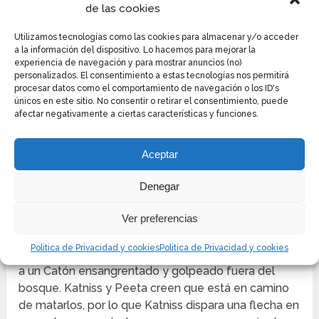
quede con él”, aunque Katniss sabe que ya es
de las cookies
demasiado tarde para que Clove se salve.
Clove
Utilizamos tecnologías como las cookies para almacenar y/o acceder
muere en los brazos de Cato.
a la información del dispositivo. Lo hacemos para mejorar la
experiencia de navegación y para mostrar anuncios (no)
En este momento, Thresh ha robado tanto su propia
personalizados. El consentimiento a estas tecnologías nos permitirá
mochila como la de Cato, lo que probablemente sea
procesar datos como el comportamiento de navegación o los ID's
únicos en este sitio. No consentir o retirar el consentimiento, puede
lo que motiva a Cato a buscar Thresh en lugar de
afectar negativamente a ciertas características y funciones.
Katniss.
Presumiblemente, Cato sigue a Thresh y lo
mata.
Katniss especula que la mochila del Distrito 2
Aceptar
contenía una armadura corporal para defenderse de
sus flechas.
Denegar
MUERTE
Ver preferencias
En el último día de los Juegos, las mutilaciones
Politica de Privacidad y cookies
Politica de Privacidad y cookies
parecidas a lobos aparecen de la nada, persiguiendo
a un Catón ensangrentado y golpeado fuera del
bosque.
Katniss y Peeta creen que está en camino
de matarlos, por lo que Katniss dispara una flecha en