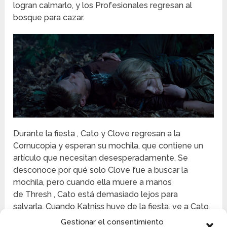
logran calmarlo, y los Profesionales regresan al
bosque para cazar.
Durante la fiesta , Cato y Clove regresan a la
Cornucopia y esperan su mochila, que contiene un
artículo que necesitan desesperadamente.
Se
desconoce por qué solo Clove fue a buscar la
mochila, pero cuando ella muere a manos
de Thresh , Cato está demasiado lejos para
salvarla.
Cuando Katniss huye de la fiesta, ve a Cato
arrodillarse junto a su aliado y “suplicarle que se
Gestionar el consentimiento