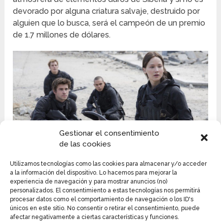
devorado por alguna criatura salvaje, destruido por
alguien que lo busca, será el campeón de un premio
de 1.7 millones de dólares.
Gestionar el consentimiento
de las cookies
Utilizamos tecnologías como las cookies para almacenar y/o acceder
a la información del dispositivo. Lo hacemos para mejorar la
OKSANA SHIGANOVA
experiencia de navegación y para mostrar anuncios (no)
personalizados. El consentimiento a estas tecnologías nos permitirá
La primera no es ni más ni menos que Oksana
procesar datos como el comportamiento de navegación o los ID's
Shiganova, una joven de 28 años del Ártico ruso.
únicos en este sitio. No consentir o retirar el consentimiento, puede
afectar negativamente a ciertas características y funciones.
Parecida a
Rue en los juegos del hambre
, “Soy