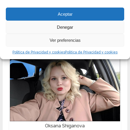
una rubia experta, una joven que adora los vestidos,
los tratamientos de uñas y las compras. Me adoro y
Aceptar
ciertamente no lo haré a través del programa sin
Denegar
ayuda. Sea como fuere, esto es lo que hará es tan
intrigante para seguirme”.
Ver preferencias
Politica de Privacidad y cookies
Politica de Privacidad y cookies
Oksana Shiganova