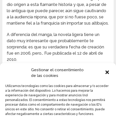
dio origen a esta flamante historia y que, a pesar de
lo antigua que puede parecer, aún sigue cautivando
a la audiencia nipona, que por si no fuese poco, se
mantiene fiel a la franquicia sin importar sus altibajos.
A diferencia del manga, la novela ligera tiene un
dato muy interesante que probablemente te
sorprenda; es que su verdadera fecha de creación
fue en 2006, pero… Fue publicada el 12 de abril de
2010.
Gestionar el consentimiento
La novela ligera es la predecesora y pionera de la
de las cookies
serie Gate, por lo que fue creada por el auténtico
autor Takumi Yanai -el mismo que creó el manga,
Utilizamos tecnologías como las cookies para almacenar y/o acceder
lógicamente-. Sin embargo, el verdadero ilustrador
a la información del dispositivo. Lo hacemos para mejorar la
de la serie, o mejor dicho, los ilustradores originales
experiencia de navegación y para mostrar anuncios (no)
personalizados. El consentimiento a estas tecnologías nos permitirá
de la serie son Daisuke Izuka y Kurojishi, quienes
procesar datos como el comportamiento de navegación o los ID's
establecieron desde un principio, la forma,
únicos en este sitio. No consentir o retirar el consentimiento, puede
apariencia de los personajes y el ambiente que
afectar negativamente a ciertas características y funciones.