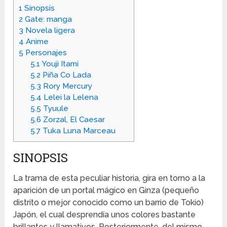
1
Sinopsis
2
Gate: manga
3
Novela ligera
4
Anime
5
Personajes
5.1
Youji Itami
5.2
Piña Co Lada
5.3
Rory Mercury
5.4
Lelei la Lelena
5.5
Tyuule
5.6
Zorzal, El Caesar
5.7
Tuka Luna Marceau
SINOPSIS
La trama de esta peculiar historia, gira en torno a la
aparición de un portal mágico en Ginza (pequeño
distrito o mejor conocido como un barrio de Tokio)
Japón, el cual desprendía unos colores bastante
brillantes y llamativos. Posteriormente, del mismo