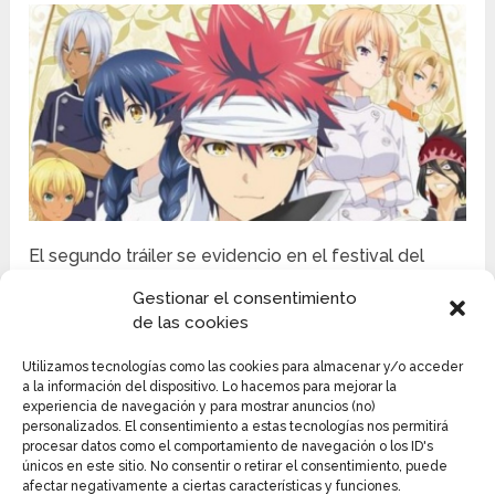
El segundo tráiler se evidencio en el festival del
AnimeJapan del año 2015, y sus transmisiones como
Gestionar el consentimiento
tal comenzaron en abril de ese año, en los bloques
de las cookies
de Animeism en los canales TBS, CBC, BS-TBS Y
MBS, y la culminación de esta primera temporada
Utilizamos tecnologías como las cookies para almacenar y/o acceder
fue en septiembre de 2015. La misma se transmitió
a la información del dispositivo. Lo hacemos para mejorar la
experiencia de navegación y para mostrar anuncios (no)
subtitulada en inglés y fue licenciado por Sentai
personalizados. El consentimiento a estas tecnologías nos permitirá
Filmworks para su distribución en Norteamérica.
procesar datos como el comportamiento de navegación o los ID's
únicos en este sitio. No consentir o retirar el consentimiento, puede
afectar negativamente a ciertas características y funciones.
La segunda temporada se anunció en la revista