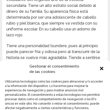
secundaria. Tiene un alto estrato social debido al
dinero de su familia. Su apariencia física está
determinada por ser una adolescente de cabello
rubio y piel blanca, que siempre va vestida con su
uniforme escolar. En su cabello usa un adorno de
lazo rojo.
Tiene una personalidad tsundere, pues al principio
puede parecer fría y odiosa pero al transcurrir de la
historia se vuelve más agradable. Tiende a sentirse
avergonzada constantemente y se siente orgullosa
Gestionar el consentimiento
de sus habilidades . Tiende a tener fobia a las ratas y
de las cookies
a las cucarachas. Es la representante número 37 de
su familia, pero no tiene una buena relación con
Utilizamos tecnologías como las cookies para almacenar y/o acceder
a la información del dispositivo. Lo hacemos para mejorar la
ellos, por eso no los quiere cerca. Entre sus
experiencia de navegación y para mostrar anuncios (no)
habilidades más importantes está de la del tiro con
personalizados. El consentimiento a estas tecnologías nos permitirá
arco.
procesar datos como el comportamiento de navegación o los ID's
únicos en este sitio. No consentir o retirar el consentimiento, puede
afectar negativamente a ciertas características y funciones.