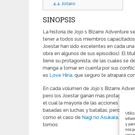
4.4
Jotaro
SINOPSIS
La historia de Jojo´s Bizarre Adventure se
tener a todos sus miembros capacitados p
Joestar han sido excelentes en cada una 
obra en algunos de sus episodios). El ti
tiene su protagonista, de las cuales se d
manga a tomar en cuenta por sus confli
es
Love Hina
, que seguro te atrapará con
En cada volumen de Jojo´s Bizarre Adven
pero los Joestar ganan más protagonismo
el cual la mayoría de las acciones giran 
basadas en luchas y batallas, pero son 
Utili
como el caso de
Nagi no Asukara
. De in
infor
tomos:
y par
nos p