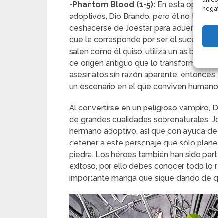
único
-Phantom Blood (1-5):
En esta oportun
negat
adoptivos, Dio Brando, pero él no tiene b
deshacerse de Joestar para adueñarse de
que le corresponde por ser el sucesor en 
salen como él quiso, utiliza un as bajo l
de origen antiguo que lo transforma en u
asesinatos sin razón aparente, entonce
un escenario en el que conviven humano
Al convertirse en un peligroso vampiro, 
de grandes cualidades sobrenaturales. J
hermano adoptivo, así que con ayuda de
detener a este personaje que sólo plan
piedra. Los héroes también han sido pa
exitoso, por ello debes conocer todo lo 
importante manga que sigue dando de qu