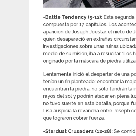
-Battle Tendency (5-12):
Esta segunda 
compuesta por 17 capítulos. Los aconte
aparición de Joseph Joestar, el nieto de
quien desapareció en extrañas circunst
investigaciones sobre unas ruinas ubica
medio de su misión, iba a resucitar “Los
originado por la máscara de piedra utiliz
Lentamente inició el despertar de una p
tenían un fin planteado: encontrar la maje
encuentran la piedra, no sólo tendrán la 
rayos del sol y podrán atacar en plena luz
no tuvo suerte en esta batalla, porque f
Lisa auspicia la revancha entre Joseph 
que lograron cobrar fuerza.
-Stardust Crusaders (12-28):
Se comide