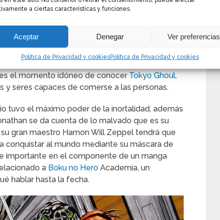
s en este sitio. No consentir o retirar el consentimiento, puede afectar
idad, Jonathan conoce a uno de sus hermanos
ivamente a ciertas características y funciones.
uenas intenciones. El objetivo de Dio es
 todo lo que es suyo, incluyendo a la herencia
Aceptar
Denegar
Ver preferencia
el linaje de los Joestar. Al ver que sus planes no
a manga de utilizar una poderosa máscara de piedra
Politica de Privacidad y cookies
Politica de Privacidad y cookies
n vampiro.Si eres muy seguidor del misterio y
s es el momento idóneo de conocer
Tokyo Ghoul
,
s y seres capaces de comerse a las personas.
Dio tuvo el máximo poder de la inortalidad, además
onathan se da cuenta de lo malvado que es su
 su gran maestro Hamon Will Zeppel tendrá que
ea conquistar al mundo mediante su máscara de
rte importante en el componente de un manga
relacionado a
Boku no Hero
Academia, un
é hablar hasta la fecha.