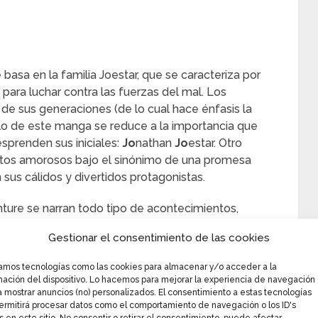
 basa en la familia Joestar, que se caracteriza por
ara luchar contra las fuerzas del mal. Los
de sus generaciones (de lo cual hace énfasis la
tulo de este manga se reduce a la importancia que
esprenden sus iniciales:
Jo
nathan
Jo
estar. Otro
ctos amorosos bajo el sinónimo de una promesa
 sus cálidos y divertidos protagonistas.
ture se narran todo tipo de acontecimientos,
, gracias a Jonathan, el prodigioso personaje en
Gestionar el consentimiento de las cookies
en torno a él. Hay muchas historias en manga
pocas las que se enfocan en personajes marinos,
zamos tecnologías como las cookies para almacenar y/o acceder a la
mediato, se conocerán algunos estratos de dichos
mación del dispositivo. Lo hacemos para mejorar la experiencia de navegación
a mostrar anuncios (no) personalizados. El consentimiento a estas tecnologías
ermitirá procesar datos como el comportamiento de navegación o los ID's