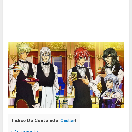
Indice De Contenido
[
Ocultar
]
1
Argumento