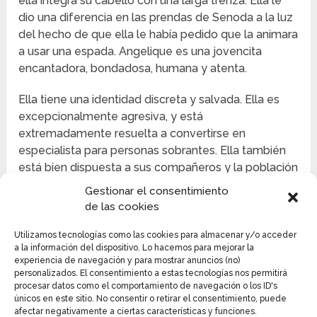
ella integra su cabello con una larga trenza. Ella le
dio una diferencia en las prendas de Senoda a la luz
del hecho de que ella le había pedido que la animara
a usar una espada. Angelique es una jovencita
encantadora, bondadosa, humana y atenta.
Ella tiene una identidad discreta y salvada. Ella es
excepcionalmente agresiva, y está
extremadamente resuelta a convertirse en
especialista para personas sobrantes. Ella también
está bien dispuesta a sus compañeros y la población
general de Arcadia. Cuando era niña, Thanatos
Gestionar el consentimiento
asaltó su pueblo y perdió a sus dos hijos.
de las cookies
Esto la impulsó y energizó más que nada para
Utilizamos tecnologías como las cookies para almacenar y/o acceder
a la información del dispositivo. Lo hacemos para mejorar la
buscar su aspiración de ser especialista cuando
experiencia de navegación y para mostrar anuncios (no)
creció, ya que necesita ayudar a otras personas y
personalizados. El consentimiento a estas tecnologías nos permitirá
salvar vidas. Angelique era una dama joven típica
procesar datos como el comportamiento de navegación o los ID's
únicos en este sitio. No consentir o retirar el consentimiento, puede
que contemplaba en Melrose Girls Academy. Multi
afectar negativamente a ciertas características y funciones.