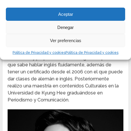
en donde formaba parte de un grupo de cinco
chicos, dicha banda nunca tuvo el éxito deseado y
Aceptar
se desintegro a los ocho meses de haber salido a la
luz.
Denegar
Decidió estudiar teatro pero al fallar el examen de
Ver preferencias
admisión estudio alemán en la Universidad de
Estudios Extranjeros de Hankuk, su educación de
Politica de Privacidad y cookies
Politica de Privacidad y cookies
secundaria y preparatoria fue en Inglaterra por lo
que sabe hablar inglés fluidamente, además de
tener un certificado desde el 2006 con el que puede
dar clases de alemán e inglés. Posteriormente
realizo una maestría en contenidos Culturales en la
Universidad de Kyung Hee graduándose en
Periodismo y Comunicación.