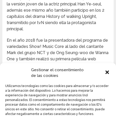
la versión joven de la actriz principal Han Ye-seul,
además ese mismo año también participo en los 2
capítulos del drama History of walking Upright,
transmitido por tvN siendo ella la protagonista
principal.
En el año 2018 fue la presentadora del programa de
variedades Show! Music Core al lado del cantante
Mark del grupo NCT y de Ong Seung-woo de Wanna
One y también realizó su primera película web
llamada Dokgo Rewind, un filme de acción al lado de
Gestionar el consentimiento
Sehun del grupo EXO, y le dieron un papel
de las cookies
secundario en Tale of Fairy (Cuento de Hadas).
Utilizamos tecnologías como las cookies para almacenar y/o acceder
KIM JI-SEOK
a la información del dispositivo. Lo hacemos para mejorar la
experiencia de navegación y para mostrar anuncios (no)
Es un actor surcoreano que nació el 21 de abril de
personalizados. El consentimiento a estas tecnologías nos permitirá
procesar datos como el comportamiento de navegación o los ID's
1981, también es rapero y cantante. Su debut fue en
únicos en este sitio. No consentir o retirar el consentimiento, puede
el año 2001 en la banda de chicos Eurodance LEO
afectar negativamente a ciertas características y funciones.