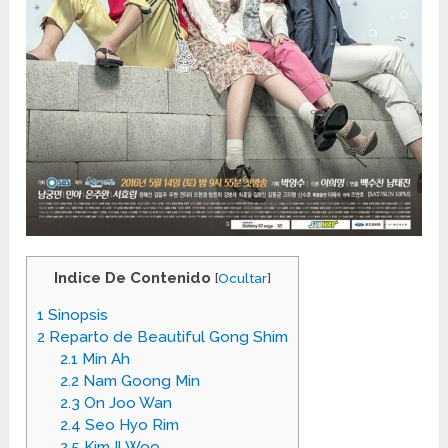
Indice De Contenido
[
Ocultar
]
1
Sinopsis
2
Reparto de Beautiful Gong Shim
2.1
Min Ah
2.2
Nam Goong Min
2.3
On Joo Wan
2.4
Seo Hyo Rim
2.5
Kim Il Woo