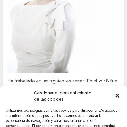
Ha trabajado en las siguientes series: En el 2018 fue
parte del elenco del drama Fates & Furies (SBS). Ese
Gestionar el consentimiento
año realizó una aparición especial en la serie The
de las cookies
Guest (OCN). En el 2017 participo en el drama Happy
Sisters (SBS).
Utilizamos tecnologías como las cookies para almacenar y/o acceder
a la información del dispositivo. Lo hacemos para mejorar la
En el 2016 fue parte del reparto del drama
experiencia de navegación y para mostrar anuncios (no)
personalizados. El consentimiento a estas tecnologías nos permitirá