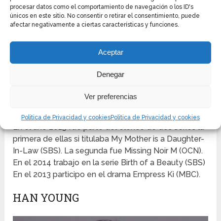
Solomon’s Perjury (jTBC). Ese año también trabajo
procesar datos como el comportamiento de navegación o los ID's
en Night Light (MBC). La tercera serie del año 2016
únicos en este sitio. No consentir o retirar el consentimiento, puede
donde realizo un cameo fue
Legend of the Blue
afectar negativamente a ciertas características y funciones.
Sea
(SBS).
Aceptar
Continuando con el año 2016 fue parte del elenco
de tres dramas: el primero de ellos se tituló Noodle
Denegar
Shop Woman. El segundo fue Beautiful Mind. El
tercero fue Five Enough. Estos tres últimos dramas
Ver preferencias
fueron televisados por el canal de televisión KBS2.
Politica de Privacidad y cookies
Politica de Privacidad y cookies
En el año 2015 fue parte del elenco de dos series la
primera de ellas si titulaba My Mother is a Daughter-
In-Law (SBS). La segunda fue Missing Noir M (OCN).
En el 2014 trabajo en la serie Birth of a Beauty (SBS)
En el 2013 participo en el drama Empress Ki (MBC).
HAN YOUNG