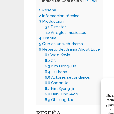
Indice De Contenido
[
Ocultar
]
1
Reseña
2
Información técnica
3
Producción
3.1
Director
3.2
Arreglos musicales
4
Historia
5
Qué es un web drama
6
Reparto del drama About Love
6.1
Woo Kevin
6.2
ZN
6.3
Kim Dong-jun
6.4
Liu Irena
6.5
Actores secundarios
6.6
Choon Ja
6.7
Kim Kyung-jin
6.8
Han Jung-woo
Utili
6.9
Oh Jung-tae
infor
y par
nos p
RESEÑA