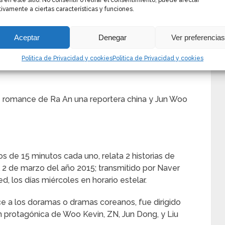
s en este sitio. No consentir o retirar el consentimiento, puede afectar
ivamente a ciertas características y funciones.
 de cuatro episodios, dividido en dos segmentos;
Aceptar
Denegar
Ver preferencia
e Kevin un barista y Ma Ri una estudiante de chino;
Politica de Privacidad y cookies
Politica de Privacidad y cookies
, pero ninguno se atreve a confesarle al otro sus
e romance de Ra An una reportera china y Jun Woo
 de 15 minutos cada uno, relata 2 historias de
l 2 de marzo del año 2015; transmitido por Naver
d, los días miércoles en horario estelar.
 a los doramas o dramas coreanos, fue dirigido
n protagónica de Woo Kevin, ZN, Jun Dong, y Liu