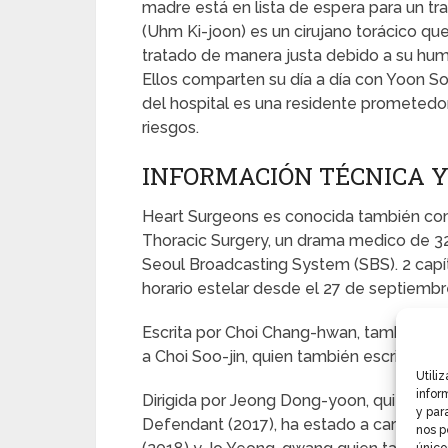
madre está en lista de espera para un tr
(Uhm Ki-joon) es un cirujano torácico qu
tratado de manera justa debido a su humi
Ellos comparten su día a día con Yoon Soo
del hospital es una residente prometedora
riesgos.
INFORMACIÓN TÉCNICA Y
Heart Surgeons es conocida también com
Thoracic Surgery, un drama medico de 32
Seoul Broadcasting System (SBS). 2 capít
horario estelar desde el 27 de septiembr
Escrita por Choi Chang-hwan, tambien g
a Choi Soo-jin, quien también escribió las
Utili
infor
Dirigida por Jeong Dong-yoon, quien ade
y par
Defendant (2017), ha estado a cargo de Su
nos p