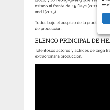
(2018) y Jo Yeong-gwang quien también 
único
negat
estado al frente de 49 Days (2011), Yawa
and I (2015).
Todos bajo el auspicio de la productor
de producción.
ELENCO PRINCIPAL DE H
Talentosos actores y actrices de larga tra
extraordinaria producción.