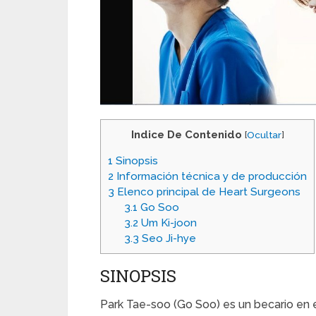
Indice De Contenido
[
Ocultar
]
1
Sinopsis
2
Información técnica y de producción
3
Elenco principal de Heart Surgeons
3.1
Go Soo
3.2
Um Ki-joon
3.3
Seo Ji-hye
SINOPSIS
Park Tae-soo (Go Soo) es un becario en 