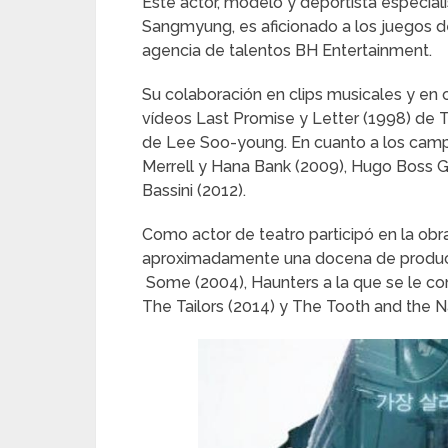
Este actor, modelo y deportista especial
Sangmyung, es aficionado a los juegos de 
agencia de talentos BH Entertainment.
Su colaboración en clips musicales y en 
vídeos Last Promise y Letter (1998) de Th
de Lee Soo-young. En cuanto a los campañ
Merrell y Hana Bank (2009), Hugo Boss G
Bassini (2012).
Como actor de teatro participó en la ob
aproximadamente una docena de producc
Some (2004), Haunters a la que se le co
The Tailors (2014) y The Tooth and the Na