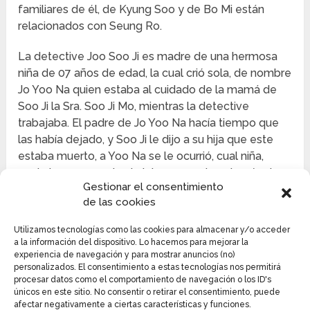
familiares de él, de Kyung Soo y de Bo Mi están
relacionados con Seung Ro.
La detective Joo Soo Ji es madre de una hermosa
niña de 07 años de edad, la cual crió sola, de nombre
Jo Yoo Na quien estaba al cuidado de la mamá de
Soo Ji la Sra. Soo Ji Mo, mientras la detective
trabajaba. El padre de Jo Yoo Na hacía tiempo que
las había dejado, y Soo Ji le dijo a su hija que este
estaba muerto, a Yoo Na se le ocurrió, cual niña,
enviarle un mensaje al cielo a su padre a través de
Gestionar el consentimiento
un avión de papel.
de las cookies
Yoo Na buscó uno de los edificios cercanos a su
Utilizamos tecnologías como las cookies para almacenar y/o acceder
escuela, y sin que su abuela Ji Mo se diera cuenta se
a la información del dispositivo. Lo hacemos para mejorar la
dirigió a uno de ellos, que esta solo, en proceso de
experiencia de navegación y para mostrar anuncios (no)
personalizados. El consentimiento a estas tecnologías nos permitirá
construcción, pero a ella se acercó Yoon Si Wan, el
procesar datos como el comportamiento de navegación o los ID's
hijo adolescente del fiscal superior Seung Ro, y se le
únicos en este sitio. No consentir o retirar el consentimiento, puede
ofreció a acompañarla ya que Yoo Na le tenia miedo
afectar negativamente a ciertas características y funciones.