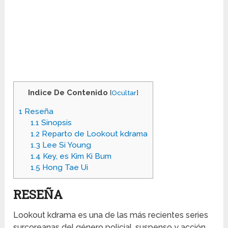
Indice De Contenido
[
Ocultar
]
1
Reseña
1.1
Sinopsis
1.2
Reparto de Lookout kdrama
1.3
Lee Si Young
1.4
Key, es Kim Ki Bum
1.5
Hong Tae Ui
RESEÑA
Lookout kdrama es una de las más recientes series
surcoreanas del género policial, suspenso y acción,