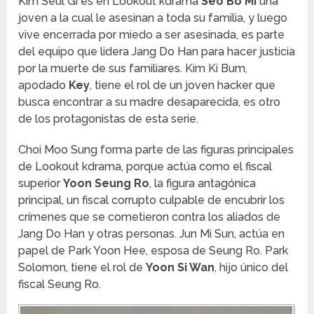
Kim Seul Gi es en Lookout kdrama
Seo Bo Mi
una
joven a la cual le asesinan a toda su familia, y luego
vive encerrada por miedo a ser asesinada, es parte
del equipo que lidera Jang Do Han para hacer justicia
por la muerte de sus familiares. Kim Ki Bum,
apodado
Key
, tiene el rol de un joven hacker que
busca encontrar a su madre desaparecida, es otro
de los protagonistas de esta serie.
Choi Moo Sung forma parte de las figuras principales
de Lookout kdrama, porque actúa como el fiscal
superior
Yoon Seung Ro
, la figura antagónica
principal, un fiscal corrupto culpable de encubrir los
crímenes que se cometieron contra los aliados de
Jang Do Han y otras personas. Jun Mi Sun, actúa en
papel de Park Yoon Hee, esposa de Seung Ro. Park
Solomon, tiene el rol de
Yoon Si Wan
, hijo único del
fiscal Seung Ro.