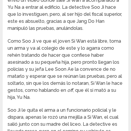
envió un vídeo donde sale Si Wan a acompañado a
Yu Na a entrar al edificio. La detective Soo Ji hace
que lo investiguen, pero, al ser hijo del fiscal superior,
este es absuelto, gracias a que Jang Do Han
manipuló las pruebas, anulándolas.
Como Soo Ji ve que el joven Si Wan está libre, toma
un arma y va al colegio de este y lo agarra como
rehén tratando de hacer que confiese haber
asesinado a su pequeña hija, pero pronto llegan los
policías y su jefa Lee Soon Ae la convence de no
matarlo y esperar que se reúnan las pruebas, pero al
soltarlo, sin que los demás lo notaran, Si Wan le hace
gestos, como hablando en
off
, que él si mató a su
hija, Yu Na.
Soo Ji le quita el arma a un funcionario policial y le
dispara, apenas le rozó una mejilla a Si Wan, el cual
salió junto con su madre del liceo. La detective es