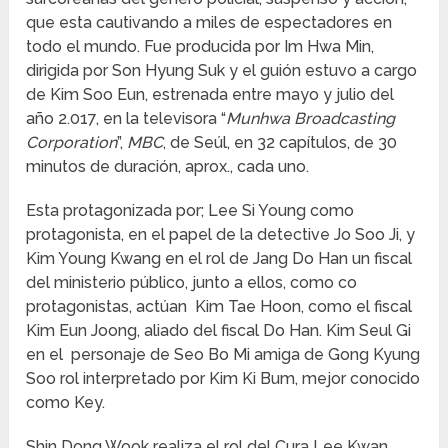
que esta cautivando a miles de espectadores en
todo el mundo. Fue producida por Im Hwa Min,
dirigida por Son Hyung Suk y el guión estuvo a cargo
de Kim Soo Eun, estrenada entre mayo y julio del
año 2.017, en la televisora “
Munhwa Broadcasting
Corporation
”,
MBC
, de Seúl, en 32 capítulos, de 30
minutos de duración, aprox., cada uno.
Esta protagonizada por; Lee Si Young como
protagonista, en el papel de la detective Jo Soo Ji, y
Kim Young Kwang en el rol de Jang Do Han un fiscal
del ministerio público, junto a ellos, como co
protagonistas, actúan Kim Tae Hoon, como el fiscal
Kim Eun Joong, aliado del fiscal Do Han. Kim Seul Gi
en el personaje de Seo Bo Mi amiga de Gong Kyung
Soo rol interpretado por Kim Ki Bum, mejor conocido
como Key.
Shin Dong Wook realiza el rol del Cura Lee Kwan