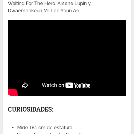
Waiting For The Hero, Arsene Lupin y
Dwaemeokeun Mr. Lee Youn Ae.
CURIOSIDADES:
Mide 181 cm de estatura.