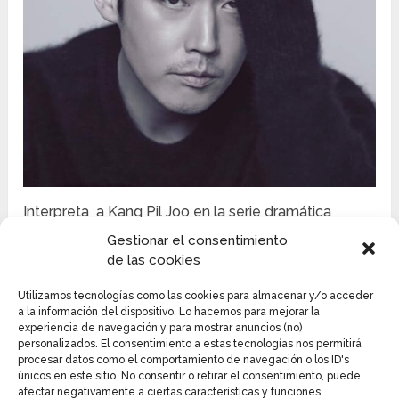
Interpreta a Kang Pil Joo en la serie dramática
Money Flower. El brillante director legal de una
Gestionar el consentimiento
importante corporativa con un oscuro pasado.
de las cookies
Creció huérfano y su familia le fue arrebatada a
causa de los Jang, dueños de la corporativa donde
Utilizamos tecnologías como las cookies para almacenar y/o acceder
a la información del dispositivo. Lo hacemos para mejorar la
él trabaja actualmente, ahora se ha decidido a
experiencia de navegación y para mostrar anuncios (no)
vengarse y planea acabar con ellos desde adentro,
personalizados. El consentimiento a estas tecnologías nos permitirá
y golpearles justo por donde más les duele: el
procesar datos como el comportamiento de navegación o los ID's
únicos en este sitio. No consentir o retirar el consentimiento, puede
dinero.
afectar negativamente a ciertas características y funciones.