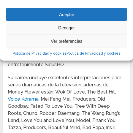
El actor de 41 años nació el 20 de diciembre de
Aceptar
1976 en Busan, Corea del Sur. Su nombre real es
Jung Yong Joon. Además de actor también es
Denegar
cantante. Estudió en el Instituto de las Artes de Seúl
y tiene un amplio repertorio de interpretaciones
Ver preferencias
tanto para dramas televisivos como películas e
incluso anuncios comerciales. Actualmente se
Politica de Privacidad y cookies
Politica de Privacidad y cookies
encuentra trabajando para la empresa de
entretenimiento SidusHQ.
Su carrera incluye excelentes interpretaciones para
series dramáticas de la televisión, además de
Money Flower están: Wok Of Love, The Best Hit,
Voice Kdrama
, Mei Feng Mei, Producers, Old
Goodbay, Fated To Love You, Tree With Deep
Roots, Chuno, Robber, Daemang, The Wang Rung’s
Land, Love You and Love You, Model, Thank You,
Tazza, Producers, Beautiful Mind, Bad Papa, Iris II,