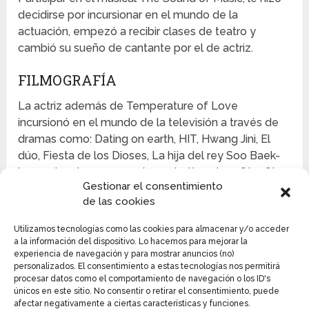
decidirse por incursionar en el mundo de la
actuación, empezó a recibir clases de teatro y
cambió su sueño de cantante por el de actriz.
FILMOGRAFÍA
La actriz además de Temperature of Love
incursionó en el mundo de la televisión a través de
dramas como: Dating on earth, HIT, Hwang Jini, El
dúo, Fiesta de los Dioses, La hija del rey Soo Baek-
hyang, Los tres mosqueteros, Let`s eats 2, Otra Oh
Gestionar el consentimiento
Hae-young y Romantic doctor, teacher kim junto a
de las cookies
Yang Se Jong.
Utilizamos tecnologías como las cookies para almacenar y/o acceder
PELÍCULAS
a la información del dispositivo. Lo hacemos para mejorar la
experiencia de navegación y para mostrar anuncios (no)
Sus excelentes interpretaciones no solo han sido
personalizados. El consentimiento a estas tecnologías nos permitirá
apreciadas para la televisión, también para grandes
procesar datos como el comportamiento de navegación o los ID's
únicos en este sitio. No consentir o retirar el consentimiento, puede
producciones cinematográficas como: Ashamed,
afectar negativamente a ciertas características y funciones.