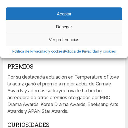
The Madonna, Magic, Mistery Pink, Goodbye single,
Because I love you y The peach tree.
Aceptar
VIDEOS MUSICALES
Denegar
Dado que esta actriz se dedicó por mucho tiempo
de su vida a la música e incluso fue vocalista de una
Ver preferencias
banda pop aparece en videos musicales como:
Politica de Privacidad y cookies
Politica de Privacidad y cookies
Seon young Eun y 4Tomorrow.
PREMIOS
Por su destacada actuación en Temperature of love
la actriz ganó el premio a mejor actriz de Grimae
Awards y además su trayectoria le ha hecho
acreedora de otros premios otorgados por:MBC
Drama Awards, Korea Drama Awards, Baeksang Arts
Awards y APAN Star Awards.
CURIOSIDADES