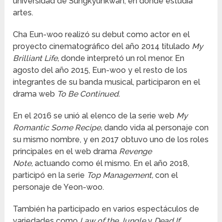
universidad de Sungkyunkwan, en donde estudia
artes.
Cha Eun-woo realizó su debut como actor en el
proyecto cinematográfico del año 2014 titulado
My
Brilliant Life,
donde interpretó un rol menor. En
agosto del año 2015, Eun-woo y el resto de los
integrantes de su banda musical, participaron en el
drama web
To Be Continued.
En el 2016 se unió al elenco de la serie web
My
Romantic Some Recipe,
dando vida al personaje con
su mismo nombre, y en 2017 obtuvo uno de los roles
principales en el web drama
Revenge
Note,
actuando como él mismo. En el año 2018,
participó en la serie
Top Management,
con el
personaje de Yeon-woo.
También ha participado en varios espectáculos de
variedades como
Law of the Jungle
y
Dead If