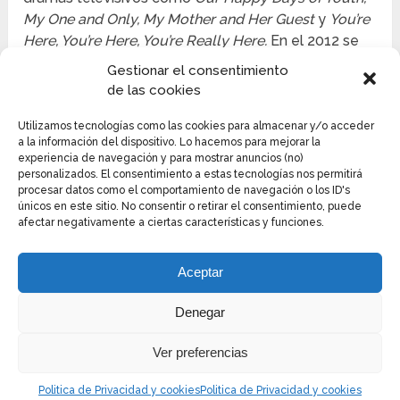
My One and Only, My Mother and Her Guest
y
You’re
Here, You’re Here, You’re Really Here.
En el 2012 se
unió al elenco de
Reply 1997,
seguido de su
Gestionar el consentimiento
participación en
Ohala Couple.
Marcó su regreso al
de las cookies
ámbito cinematográfico con su interpretación del
personaje Moon Bo-ri en el filme
Born to Sing.
Utilizamos tecnologías como las cookies para almacenar y/o acceder
a la información del dispositivo. Lo hacemos para mejorar la
experiencia de navegación y para mostrar anuncios (no)
En el 2014 realizó una aparición especial en el
personalizados. El consentimiento a estas tecnologías nos permitirá
exitoso drama coreano sobre romance
Angel
procesar datos como el comportamiento de navegación o los ID's
únicos en este sitio. No consentir o retirar el consentimiento, puede
Eyes.
En el año 2015 se unió al elenco de la serie de
afectar negativamente a ciertas características y funciones.
televisión
Oh My Ghost,
y un año después dio vida al
personaje de Park Hyo-eun en el drama sobre
aeropuertos y romance,
On the Way to the
Aceptar
Airport.
En el 2017 obtuvo uno de los roles
Denegar
protagónicos en la serie web sobre
venganza
Revenge Note,
interpretando al personaje
Ver preferencias
de Jung Deok-hee. Luego, en el 2018, retornó a la
pantalla grande nuevamente, con su rol en el
Politica de Privacidad y cookies
Politica de Privacidad y cookies