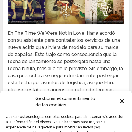
En The Time We Were Not In Love, Hana acordó
con su asistente para contratar los servicios de una
nueva actriz que sirviera de modelo para su marca
de zapatos. Esto trajo como consecuencia que la
fecha de lanzamiento se postergara hasta una
fecha futura, más allá de lo previsto. Sin embargo, la
casa productora se negó rotundamente postergar
esta fecha por asuntos de logística; así que Hana
otra vez estaba en apuros por culpa de terceras
personas.
Gestionar el consentimiento
de las cookies
Hana intentó por todos sus medios convencer a la
empresa que le diera una segunda oportunidad para
Utilizamos tecnologías como las cookies para almacenar y/o acceder
a la información del dispositivo. Lo hacemos para mejorar la
trabajar a su modo, pero recibió otro rechazo por
experiencia de navegación y para mostrar anuncios (no)
parte de la gerencia. Para completar su mala suerte,