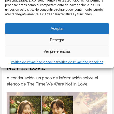
personalizados. El consentimiento a estas tecnologías nos permitirá
desde lo más alto le ordenaron devolver un
procesar datos como el comportamiento de navegación o los ID's
únicos en este sitio. No consentir o retirar el consentimiento, puede
centenar de cajas con zapatos a la oficina.
afectar negativamente a ciertas características y funciones.
El Jefe de Hana le pidió que vendiera esos zapatos
lo antes posible para pagar una indemnización. En el
Aceptar
fondo, la protagonista de The Time We Were Not In
Denegar
Love se enojó por recibir tantas órdenes en tan
poco tiempo.
Ver preferencias
REPARTO DE THE TIME WE WERE
Politica de Privacidad y cookies
Politica de Privacidad y cookies
NOT IN LOVE
A continuación, un poco de información sobre el
elenco de The Time We Were Not In Love.