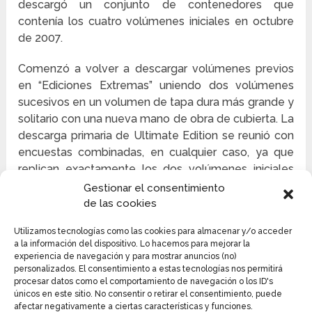
descargó un conjunto de contenedores que
contenía los cuatro volúmenes iniciales en octubre
de 2007.
Comenzó a volver a descargar volúmenes previos
en “Ediciones Extremas” uniendo dos volúmenes
sucesivos en un volumen de tapa dura más grande y
solitario con una nueva mano de obra de cubierta. La
descarga primaria de Ultimate Edition se reunió con
encuestas combinadas, en cualquier caso, ya que
replican exactamente los dos volúmenes iniciales
sin corregir los números de página modificados o los
Gestionar el consentimiento
errores anteriores.
de las cookies
A partir de junio de 2008, seis Ultimate Editions se
Utilizamos tecnologías como las cookies para almacenar y/o acceder
a la información del dispositivo. Lo hacemos para mejorar la
han descargado de Fruits Basket, cubriendo los
experiencia de navegación y para mostrar anuncios (no)
doce volúmenes iniciales del acuerdo. Después de
personalizados. El consentimiento a estas tecnologías nos permitirá
que Tokyopop detuviera la producción, Yen Press
procesar datos como el comportamiento de navegación o los ID's
únicos en este sitio. No consentir o retirar el consentimiento, puede
reenvió el acuerdo, con planes de descargarlo como
afectar negativamente a ciertas características y funciones.