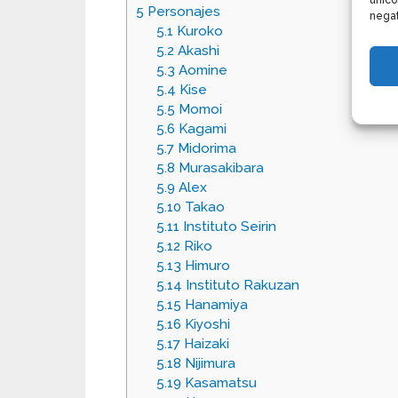
único
5
Personajes
negat
5.1
Kuroko
5.2
Akashi
5.3
Aomine
5.4
Kise
5.5
Momoi
5.6
Kagami
5.7
Midorima
5.8
Murasakibara
5.9
Alex
5.10
Takao
5.11
Instituto Seirin
5.12
Riko
5.13
Himuro
5.14
Instituto Rakuzan
5.15
Hanamiya
5.16
Kiyoshi
5.17
Haizaki
5.18
Nijimura
5.19
Kasamatsu