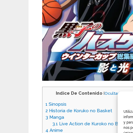
Indice De Contenido
[
Ocultar
]
1
Sinopsis
2
Historia de Koruko no Basket
Utili
3
Manga
infor
y par
3.1
Live Action de Kuroko no Basket
nos p
4
Anime