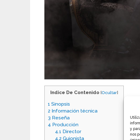
Indice De Contenido
[
Ocultar
]
1
Sinopsis
2
Información técnica
3
Reseña
Utili
infor
4
Producción
y par
4.1
Director
nos p
4.2
Guionista