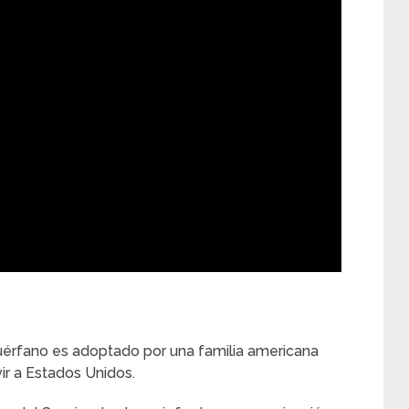
uérfano es adoptado por una familia americana
vir a Estados Unidos.