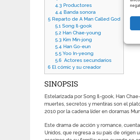
único
4.3
Productores
negat
4.4
Banda sonora
5
Reparto de A Man Called God
5.1
Song Il-gook
5.2
Han Chae-young
5.3
Kim Min-jong
5.4
Han Go-eun
5.5
Yoo In-yeong
5.6
Actores secundarios
6
El cómic y su creador
SINOPSIS
Estelarizada por Song Il-gook, Han Chae-
muertes, secretos y mentiras son el plato
2010 por la cadena líder en doramas Mu
Este drama de acción y romance, cuenta 
Unidos, que regresa a su país de origen 