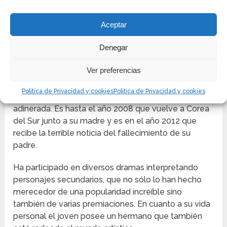
Aceptar
Denegar
Este actor de origen sur coreano, nació el 09 de
Ver preferencias
marzo del año 1991 en la ciudad de Séul. Durante su
adolescencia su familia se fue a vivir a los Estados
Politica de Privacidad y cookies
Politica de Privacidad y cookies
Unidos, debido a los negocios de su familia
adinerada. Es hasta el año 2008 que vuelve a Corea
del Sur junto a su madre y es en el año 2012 que
recibe la terrible noticia del fallecimiento de su
padre.
Ha participado en diversos dramas interpretando
personajes secundarios, que no sólo lo han hecho
merecedor de una popularidad increíble sino
también de varias premiaciones. En cuanto a su vida
personal el joven posee un hermano que también