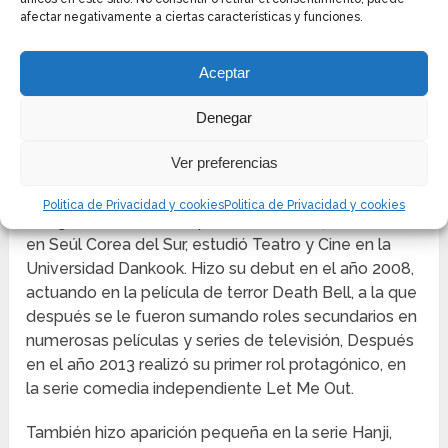
afectar negativamente a ciertas características y funciones.
Aceptar
Denegar
KWON HYUN-SANG
Ver preferencias
Kwon Hyun-sang, su nombre de nacimiento es Im
Politica de Privacidad y cookies
Politica de Privacidad y cookies
Dong-jae, es un actor que nació el 2 de julio de 1981
en Seúl Corea del Sur, estudió Teatro y Cine en la
Universidad Dankook. Hizo su debut en el año 2008,
actuando en la película de terror Death Bell, a la que
después se le fueron sumando roles secundarios en
numerosas películas y series de televisión, Después
en el año 2013 realizó su primer rol protagónico, en
la serie comedia independiente Let Me Out.
También hizo aparición pequeña en la serie Hanji,