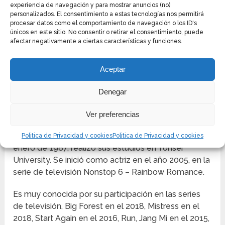
experiencia de navegación y para mostrar anuncios (no)
personalizados. El consentimiento a estas tecnologías nos permitirá
procesar datos como el comportamiento de navegación o los ID's
únicos en este sitio. No consentir o retirar el consentimiento, puede
afectar negativamente a ciertas características y funciones.
Aceptar
Denegar
CHOI HEE SEO
Ver preferencias
Es una actriz, nacida en Seúl Corea del Sur el 07 de
Politica de Privacidad y cookies
Politica de Privacidad y cookies
enero de 1987, realizó sus estudios en Yonsei
University. Se inició como actriz en el año 2005, en la
serie de televisión Nonstop 6 – Rainbow Romance.
Es muy conocida por su participación en las series
de televisión, Big Forest en el 2018, Mistress en el
2018, Start Again en el 2016, Run, Jang Mi en el 2015,