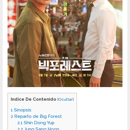
Indice De Contenido
[
Ocultar
]
1
Sinopsis
2
Reparto de Big Forest
2.1
Shin Dong Yup
2.2
Jung Sang Hoon