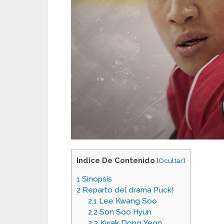
Indice De Contenido
[
Ocultar
]
1
Sinopsis
2
Reparto del drama Puck!
2.1
Lee Kwang Soo
2.2
Son Soo Hyun
2.3
Kwak Dong Yeon