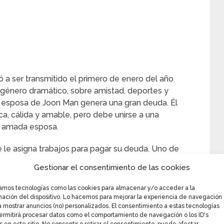
a ser transmitido el primero de enero del año
e género dramático, sobre amistad, deportes y
la esposa de Joon Man genera una gran deuda. Él
a, cálida y amable, pero debe unirse a una
u amada esposa.
ste le asigna trabajos para pagar su deuda. Uno de
 el pago de la deuda de un entrenador de hockey,
Gestionar el consentimiento de las cookies
o para poder realizar su trabajo de una mejor
zamos tecnologías como las cookies para almacenar y/o acceder a la
mación del dispositivo. Lo hacemos para mejorar la experiencia de navegación
a mostrar anuncios (no) personalizados. El consentimiento a estas tecnologías
ermitirá procesar datos como el comportamiento de navegación o los ID's