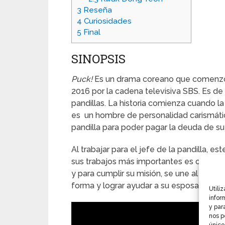
3
Reseña
4
Curiosidades
5
Final
SINOPSIS
Puck!
Es un drama coreano que comenzó 
2016 por la cadena televisiva SBS. Es d
pandillas. La historia comienza cuando 
es un hombre de personalidad carismátic
pandilla para poder pagar la deuda de s
Al trabajar para el jefe de la pandilla, e
sus trabajos más importantes es obtener
y para cumplir su misión, se une al equip
forma y lograr ayudar a su esposa.
Utili
infor
y par
nos p