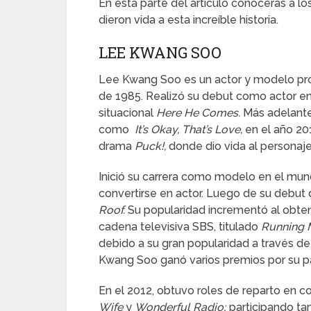
En esta parte del artículo conocerás a l
dieron vida a esta increíble historia.
LEE KWANG SOO
Lee Kwang Soo es un actor y modelo prov
de 1985. Realizó su debut como actor en
situacional
Here He Comes.
Más adelante
como
It’s Okay, That’s Love,
en el año 20
drama
Puck!,
donde dio vida al personaj
Inició su carrera como modelo en el mun
convertirse en actor. Luego de su debut 
Roof.
Su popularidad incrementó al obten
cadena televisiva SBS, titulado
Running 
debido a su gran popularidad a través de
Kwang Soo ganó varios premios por su pa
En el 2012, obtuvo roles de reparto en
Wife
y
Wonderful Radio;
participando tam